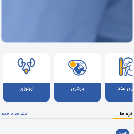
اری غدد
بارداری
ارولوژی
تازه ها
مشاهده همه
تازه ها