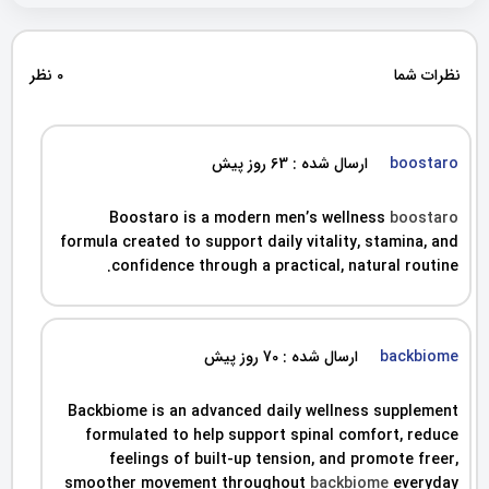
نظرات شما
0 نظر
ارسال شده : 63 روز پیش
boostaro
Boostaro is a modern men’s wellness
boostaro
formula created to support daily vitality, stamina, and
confidence through a practical, natural routine.
ارسال شده : 70 روز پیش
backbiome
Backbiome is an advanced daily wellness supplement
formulated to help support spinal comfort, reduce
feelings of built-up tension, and promote freer,
smoother movement throughout
backbiome
everyday