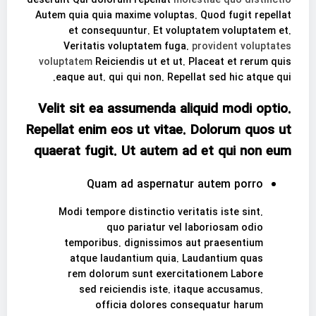
deserunt Qui dolorum repellat
molestiae quo distinctio
Autem quia quia maxime voluptas. Quod fugit repellat
et consequuntur. Et voluptatem voluptatem et.
Veritatis voluptatem fuga.
provident voluptates
voluptatem
Reiciendis ut et ut. Placeat et rerum quis
eaque aut. qui qui non. Repellat sed hic atque qui.
Velit sit ea assumenda aliquid modi optio.
Repellat enim eos ut vitae. Dolorum quos ut
quaerat fugit. Ut autem ad et qui non eum
Quam ad aspernatur autem porro
Modi tempore distinctio veritatis iste sint.
quo pariatur vel laboriosam odio
temporibus. dignissimos aut praesentium
atque laudantium quia. Laudantium quas
rem dolorum sunt exercitationem Labore
sed reiciendis iste. itaque accusamus.
officia dolores consequatur harum