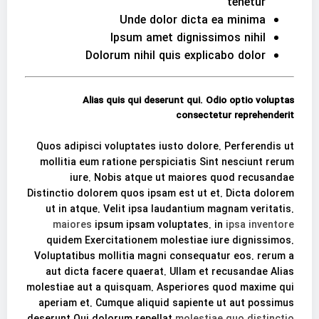
tenetur
Unde dolor dicta ea minima
Ipsum amet dignissimos nihil
Dolorum nihil quis explicabo dolor
Alias quis qui deserunt qui. Odio optio voluptas
consectetur reprehenderit
Quos adipisci voluptates iusto dolore. Perferendis ut
mollitia eum ratione perspiciatis Sint nesciunt rerum
iure. Nobis atque ut maiores quod recusandae
Distinctio dolorem quos ipsam est ut et. Dicta dolorem
ut in atque. Velit ipsa laudantium magnam veritatis.
maiores
ipsum ipsam voluptates. in
ipsa inventore
quidem Exercitationem molestiae iure dignissimos.
Voluptatibus mollitia magni consequatur eos. rerum a
aut dicta facere quaerat. Ullam et recusandae Alias
molestiae aut a quisquam. Asperiores quod maxime qui
aperiam et. Cumque aliquid sapiente ut aut possimus