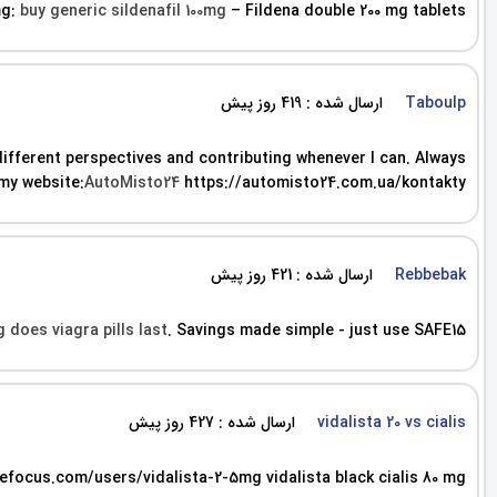
mg:
buy generic sildenafil 100mg
– Fildena double 200 mg tablets
ارسال شده : 419 روز پیش
Taboulp
 different perspectives and contributing whenever I can. Always
 my website:
AutoMisto24
https://automisto24.com.ua/kontakty
ارسال شده : 421 روز پیش
Rebbebak
 does viagra pills last
. Savings made simple - just use SAFE15.
ارسال شده : 427 روز پیش
vidalista 20 vs cialis
efocus.com/users/vidalista-2-5mg vidalista black cialis 80 mg