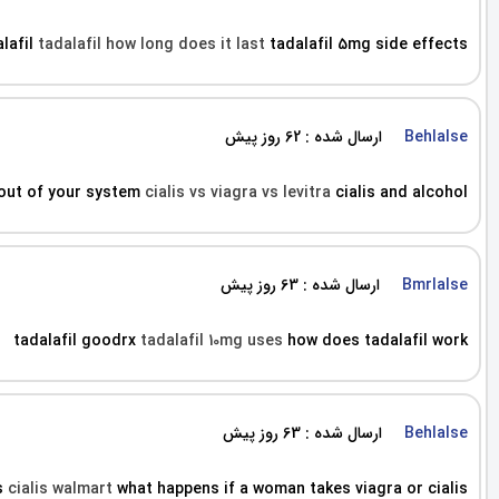
alafil
tadalafil how long does it last
tadalafil 5mg side effects
ارسال شده : 62 روز پیش
Behlalse
 out of your system
cialis vs viagra vs levitra
cialis and alcohol
ارسال شده : 63 روز پیش
Bmrlalse
tadalafil goodrx
tadalafil 10mg uses
how does tadalafil work
ارسال شده : 63 روز پیش
Behlalse
is
cialis walmart
what happens if a woman takes viagra or cialis