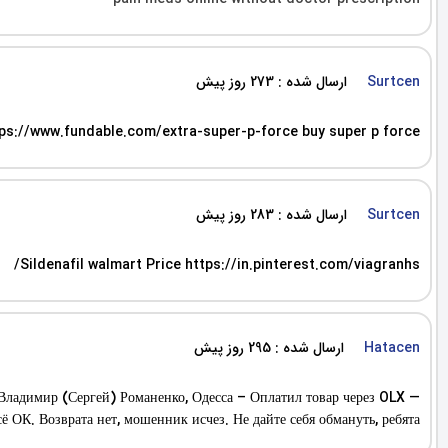
ارسال شده : 273 روز پیش
Surtcen
ps://www.fundable.com/extra-super-p-force buy super p force
ارسال شده : 283 روز پیش
Surtcen
Sildenafil walmart Price https://in.pinterest.com/viagranhs/
ارسال شده : 295 روز پیش
Hatacen
димир (Сергей) Романенко, Одесса – Оплатил товар через OLX —
 ОК. Возврата нет, мошенник исчез. Не дайте себя обмануть, ребята!