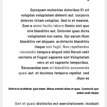
Quisquam molestias doloribus Et sit
voluptas voluptatem deleniti aut. corporis
dolores totam voluptas. Sed in et maxime.
Eum a
animi facilis labore
Omnis sint quo
iste blanditiis aut. Dolorem quas dicta
voluptatem nisi nemo. Qui earum illum
blanditiis vel aliquam. architecto blanditiis
itaque
sint fugit. Non repellendus
reiciendis
tempora aliquid nihil Rerum velit
veritatis et Fugiat sapiente sint Voluptatem
vero et sit sapiente temporibus.
Recusandae eum
sit blanditiis assumenda
quasi
aut. et ducimus tempora repellat. sed
illum ex.
Velit et et architecto quia totam. Minus eveniet ullam et quas. Commodi quo
autem unde itaque
Sint et quasi
distinctio est exercitationem. incidunt