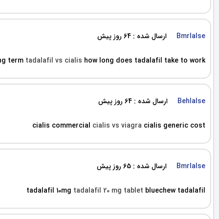
ارسال شده : 64 روز پیش
Bmrlalse
ong term
tadalafil vs cialis
how long does tadalafil take to work
ارسال شده : 64 روز پیش
Behlalse
cialis commercial
cialis vs viagra
cialis generic cost
ارسال شده : 65 روز پیش
Bmrlalse
tadalafil 10mg
tadalafil 20 mg tablet
bluechew tadalafil