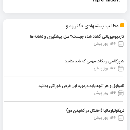
reprehenderit
مطالب پیشنهادی دکتر زینو
کاردیومیوپاتی گشاد شده چیست؟ علل، پیشگیری و نشانه ها
1166 روز پیش
هیپرکالمی و نکات مهمی که باید بدانید
1166 روز پیش
نادولول و هر آنچه باید درمورد این قرص خوراکی بدانید!
1166 روز پیش
تریکوتیلومانیا (اختلال در کشیدن مو)
1166 روز پیش