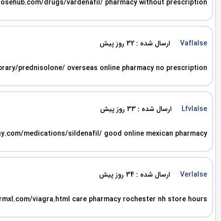
osehub.com/drugs/vardenafil/ pharmacy without prescription
ارسال شده : 32 روز پیش
Vaflalse
rary/prednisolone/ overseas online pharmacy no prescription
ارسال شده : 33 روز پیش
Lfvlalse
gy.com/medications/sildenafil/ good online mexican pharmacy
ارسال شده : 34 روز پیش
Verlalse
harmxl.com/viagra.html care pharmacy rochester nh store hours