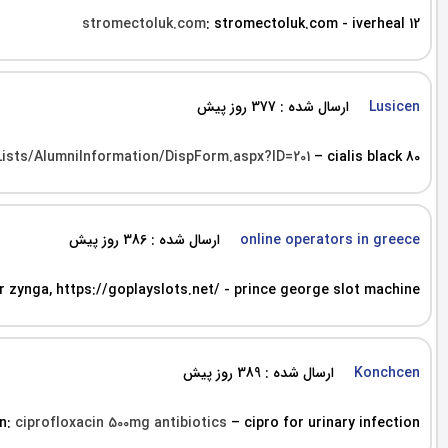
stromectoluk.com
: stromectoluk.com - iverheal 12
ارسال شده : 377 روز پیش
Lusicen
/Lists/AlumniInformation/DispForm.aspx?ID=201
– cialis black 80
ارسال شده : 386 روز پیش
online operators in greece
 zynga, https://goplayslots.net/ - prince george slot machine.
ارسال شده : 389 روز پیش
Konchcen
in:
ciprofloxacin 500mg antibiotics
– cipro for urinary infection