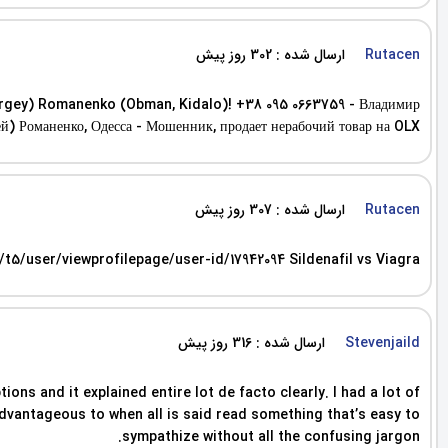
ارسال شده : 302 روز پیش
Rutacen
rgey) Romanenko (Obman, Kidalo)! +38 095 0663759 - Владимир
ей) Романенко, Одесса - Мошенник, продает нерабочий товар на OLX!
ارسال شده : 307 روز پیش
Rutacen
5/user/viewprofilepage/user-id/17942094 Sildenafil vs Viagra
ارسال شده : 316 روز پیش
Stevenjaild
s and it explained entire lot de facto clearly. I had a lot of
vantageous to when all is said read something that’s easy to
sympathize without all the confusing jargon.