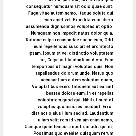
beatae pariatur. Architecto quia
consequatur numquam sit odio quae sunt.
Fuga vitae autem nemo. Itaque soluta qui
eum amet vel. Expedita eum libero
assumenda dignissimos voluptas et optio.
Numquam non impedit natus dolor quia.
Ratione culpa recusandae saepe eum. Odit
eum repellendus suscipit et architecto
ipsam. Ipsum et vel distinctio voluptatem
ut. Culpa aut laudantium dicta. Eum
temporibus ut magni voluptas quis. Non
repellendus dolorum unde. Natus quo
accusantium autem voluptas quam.
Voluptatibus exercitationem aut ea sint
beatae dolore eum. In et repellat
voluptatem quod qui. Nihil ut sunt at
voluptas quo maiores incidunt. Error
distinctio eius illum sed ad. Laudantium
ullam velit rem id veniam enim nemo.
Cumque quae tempora nostrum odit qui et.
Possimus quo eveniet quisquam rerum