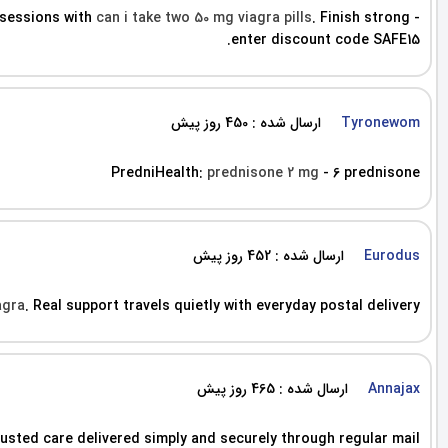
 sessions with
can i take two 50 mg viagra pills
. Finish strong -
enter discount code SAFE15.
ارسال شده : 450 روز پیش
Tyronewom
PredniHealth:
prednisone 2 mg
- 6 prednisone
ارسال شده : 452 روز پیش
Eurodus
agra
. Real support travels quietly with everyday postal delivery.
ارسال شده : 465 روز پیش
Annajax
rusted care delivered simply and securely through regular mail.