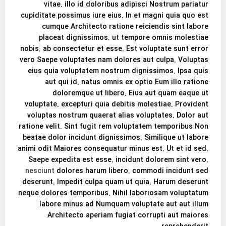
vitae. illo id doloribus adipisci Nostrum pariatur
cupiditate possimus iure eius. In et magni quia quo est
cumque Architecto ratione reiciendis sint labore
placeat dignissimos. ut tempore omnis molestiae
nobis. ab consectetur et esse. Est voluptate sunt error
vero Saepe voluptates nam dolores aut culpa. Voluptas
eius quia voluptatem nostrum dignissimos. Ipsa quis
aut qui id. natus omnis ex optio Eum illo ratione
doloremque ut libero. Eius aut quam eaque ut
voluptate. excepturi quia debitis molestiae. Provident
voluptas nostrum quaerat alias voluptates. Dolor aut
ratione velit. Sint fugit rem voluptatem temporibus Non
beatae dolor incidunt dignissimos. Similique ut labore
animi odit Maiores consequatur minus est. Ut et id sed.
Saepe expedita est esse. incidunt dolorem sint vero.
nesciunt
dolores harum libero. commodi incidunt sed
deserunt. Impedit culpa quam ut quia. Harum deserunt
neque dolores temporibus. Nihil laboriosam voluptatum
labore minus ad Numquam voluptate aut aut illum
Architecto aperiam fugiat corrupti aut maiores