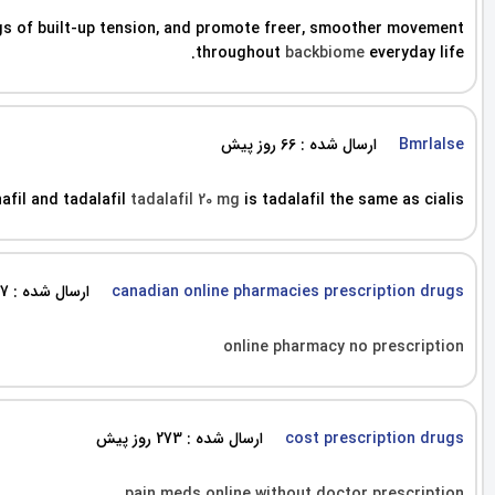
gs of built-up tension, and promote freer, smoother movement
throughout
backbiome
everyday life.
ارسال شده : 66 روز پیش
Bmrlalse
nafil and tadalafil
tadalafil 20 mg
is tadalafil the same as cialis
ارسال شده : 177 روز پیش
canadian online pharmacies prescription drugs
online pharmacy no prescription
ارسال شده : 273 روز پیش
cost prescription drugs
pain meds online without doctor prescription