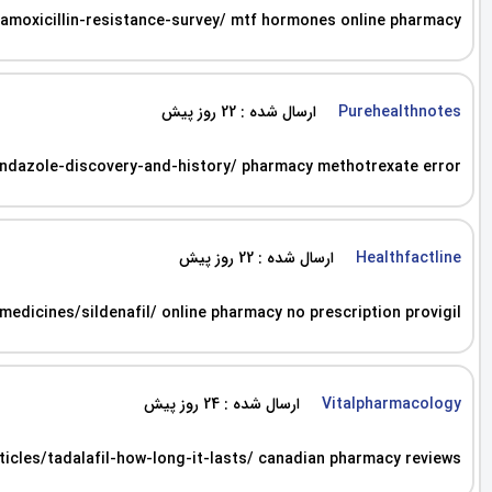
/amoxicillin-resistance-survey/ mtf hormones online pharmacy
ارسال شده : 22 روز پیش
Purehealthnotes
endazole-discovery-and-history/ pharmacy methotrexate error
ارسال شده : 22 روز پیش
Healthfactline
edicines/sildenafil/ online pharmacy no prescription provigil
ارسال شده : 24 روز پیش
Vitalpharmacology
ticles/tadalafil-how-long-it-lasts/ canadian pharmacy reviews