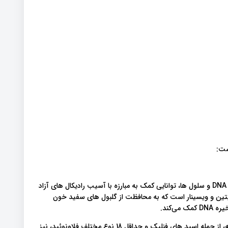
ست:
آنتی اکسیدان ها و روغن های این گیاه ضمن محافظت از ساختار DNA و سلول ها، توانایی کمک به مبارزه با آسیب رادیکال های آزاد
وریتین و ویسینار است که به محافظت از گلبول های سفید خون
‌کند.
مطالعات نشان می‌دهد که آنتی اکسیدان های موجود در این ادویه، از جمله اسید های فنلیک و حداقل 18 نوع مختلف فلاونوئید، نیز