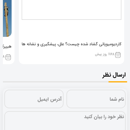
کاردیومیوپاتی گشاد شده چیست؟ علل، پیشگیری و نشانه ها
هیپرکال
1168 روز پیش
1168 روز پ
ارسال نظر