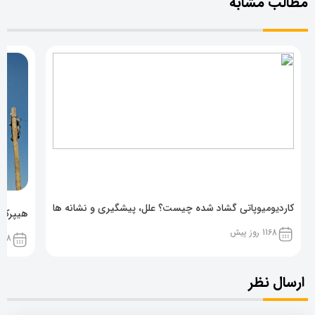
مطالب مشابه
کاردیومیوپاتی گشاد شده چیست؟ علل، پیشگیری و نشانه ها
هیپرکال
1168 روز پیش
1168 روز پ
ارسال نظر