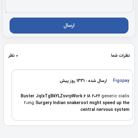
نظرات شما
0 نظر
Figopay
ارسال شده : 1331 روز پیش
Buster JqIxTgBkYLZsvrpWork 6 18 2022
generic cialis
20mg
Surgery Indian snakeroot might speed up the
central nervous system