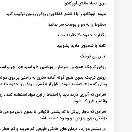
برای ایجاد مالش آووکادو:
میوه آووکادو را با 1 قاشق غذاخوری روغن زیتون ترکیب کنید
مخلوط را به مو و پوست سر بمالید
بگذارید حدود 30 دقیقه بماند
کاملاً با شامپوی ملایم بشویید
7. روغن کرچک
روغن کرچک همچنین سرشار از ویتامین E و اسیدهای چرب است. ویتامین E به دلیل کمک به سلامت مو معروف است.
روغن کرچک بدون هیچ گونه آماده سازی به راحتی بر روی مو اعم
زمانی که موها آغشته شوند. قبل از آبکشی ، روغن را حدود 30 دقیقه روی سر بگذارید.
افرادی که آلرژی دارند باید با احتیاط از این مواد استفاده کنن
واکنش آلرژیک شود.
افرادی که دچار ریزش یا کم پشتی ناگهانی یا بدون دلیل مو می 
پزشکی برای ریزش مو وجود داشته باشد.
در بیشتر موارد ، درمان های خانگی طبیعی کم هزینه و کم خطر 