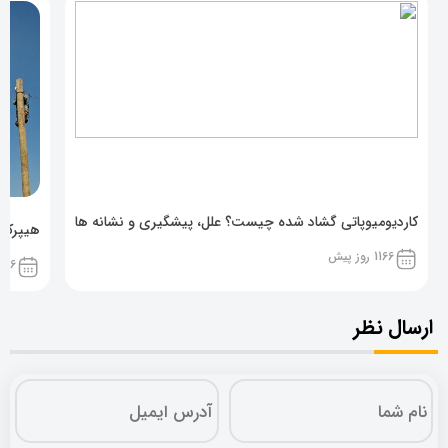
کاردیومیوپاتی گشاد شده چیست؟ علل، پیشگیری و نشانه ها
هیپرکال
1166 روز پیش
1166 روز پ
ارسال نظر