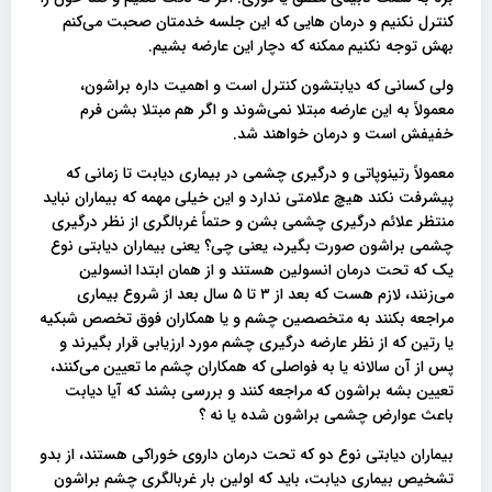
کنترل نکنیم و درمان هایی که این جلسه خدمتان صحبت می‌کنم
بهش توجه نکنیم ممکنه که دچار این عارضه بشیم.
ولی کسانی که دیابتشون کنترل است و اهمیت داره براشون،
معمولاً به این عارضه مبتلا نمی‌شوند و اگر هم مبتلا بشن فرم
خفیفش است و درمان خواهند شد.
معمولاً رتینوپاتی و درگیری چشمی در بیماری دیابت تا زمانی که
پیشرفت نکند هیچ علامتی ندارد و این خیلی مهمه که بیماران نباید
منتظر علائم درگیری چشمی بشن و حتماً غربالگری از نظر درگیری
چشمی براشون صورت بگیرد، یعنی چی؟ یعنی بیماران دیابتی نوع
یک که تحت درمان انسولین هستند و از همان ابتدا انسولین
می‌زنند، لازم هست که بعد از ۳ تا ۵ سال بعد از شروع بیماری
مراجعه بکنند به متخصصین چشم و یا همکاران فوق تخصص شبکیه
یا رتین که از نظر عارضه درگیری چشم مورد ارزیابی قرار بگیرند و
پس از آن سالانه یا به فواصلی که همکاران چشم ما تعیین می‌کنند،
تعیین بشه براشون که مراجعه کنند و بررسی بشند که آیا دیابت
باعث عوارض چشمی براشون شده یا نه ؟
بیماران دیابتی نوع دو که تحت درمان داروی خوراکی هستند، از بدو
تشخیص بیماری دیابت، باید که اولین بار غربالگری چشم براشون