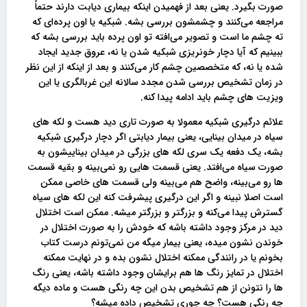
صورت بگیرد. یعنی بعد از فهمیدن اینکه بیماری دیابت دارند حتماً
مراجعه می‌کنند و چشمشون بررسی بشه. شبکیه یا اون پرده‌ای که
ته چشم ما است و تصویر می‌افته تو اون پرده باید بررسی بشه که
ببینیم که آیا دچار خونریزی شبکیه شدن یا نه، عروق جدید ایجاد
شده یا نه، که متخصصین چشم کار می‌کنند و بعد از اینکه از این نظر
در زمان تشخیص بررسی شدن مجدد سالانه این غربالگری یا این
ویزیت‌ های چشم باید ادامه پیدا کنه.
علائم درگیری شبکیه معمولا به صورت تاری دید هست و لکه های
سیاه در میدان بینایی، یعنی بیمار دیابتی اگر دچار درگیری شبکیه
بشه، یک دفعه یک سری لکه های بزرگی در میدان بیناییشون به
صورت سیاه می‌افتد. یعنی قسمت هایی رو نمی‌بینه و بقیه قسمت
ها رو می‌بینه، واضح هم می‌بینه ولی قسمت های خاصی ممکن
است اصلا نبینه و اگر این درگیری پیشرفت کنه این لکه های سیاه
گسترش پیدا می‌کنه و بزرگتر و بزرگتر میشه. ممکن است اختلال
دید در مرکز وجود داشته باشه که خودش را به صورت اختلال در
خوندن نشون میده، یعنی بیمار میگه من نمی‌تونم درست کتاب
بخونم یا در رانندگی ممکنه اختلال نشون بده و در نهایت ممکنه
اختلال در تمایز رنگ‌ ها هم برایشان وجود داشته باشه، یعنی رنگ
ها را نتونن از هم تشخیص بدن این چه رنگی هست و ماده دیگه
چه رنگی هست؟ چه جوری تشخیص داده میشه؟