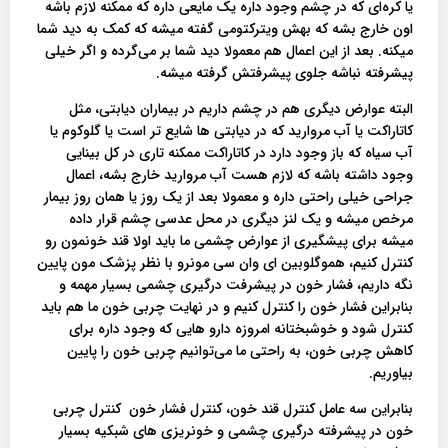
یا کره‌ای که در چشم وجود داره یک مایعی داره که ممکنه لازم باشه
اون خارج بشه که بهش ویترکتومی گفته میشه که کمک به دید شما
میکنه. بعد از این اعمال هم معمولا دید شما بر می‌گرده و اگر خیلی
پیشرفته نباشه جلوی پیشرفتش گرفته میشه.
البته عوارض دیگری هم در چشم داریم در بیماران دیابتی، مثل
کاتاراکت یا آب مروارید که در دیابتی ها شایع تر است یا گلوکوم یا
آب سیاه که باز وجود دارد در کاتاراکت ممکنه تاری در کل بینایی
وجود داشته باشه که لازم هست آب مروارید خارج بشه، اعمال
جراحی خیلی راحتی داره و معمولا بعد از یک روز یا همان روز بیمار
مرخص میشه و یک لنز دیگری در محل عدسی چشم قرار داده
میشه برای پیشگیری از عوارض چشمی ما باید اولا قند خونمون رو
کنترل کنیم، هموگلوبین ای وان سی مونرو با نظر پزشک مون پایین
نگه داریم، فشار خون در پیشرفت درگیری چشمی بسیار مهمه و
بنابراین فشار خون را کنترل کنیم و در نهایت چربی خون ما هم باید
کنترل شود و خوشبختانه امروزه دارو هایی که وجود داره برای
کاهش چربی خون، به راحتی ما می‌توانیم چربی خون را پایین
بیاوریم.
بنابراین سه عامل کنترل قند خون، کنترل فشار خون کنترل چربی
خون در پیشرفته درگیری چشمی و خونریزی‌ های شبکیه بسیار