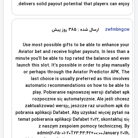
delivers solid payout potential that players can enjoy.
ارسال شده : 385 روز پیش
zwfmbngcw
Use most possible gifts to be able to enhance your
Aviator bet and receive higher payouts. In less than a
minute you’ll be able to top rated the balance and even
launch this slot. It’s possible in order to play manually
or perhaps through the Aviator Predictor APK. The
last choice is usually preferred as this involves
automatic recommendations on how to be able to
play. Pobieranie najnowszej wersji dafabet apk
rozpocznie się automatycznie. Ale jeśli chcesz
zaktualizować wersję, jeszcze raz uruchom apk do
pobrania aplikacji Dafabet. Aby uzyskać więcej pytań na
temat pobierania aplikacji Dafabet 2022, skontaktuj się
z naszym zespołem pomocy technicznej. By
admin|2025-01-20T23:43:42+00:00January 20th,