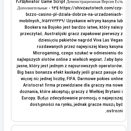
2025|Aviator Game Script Демонстрационная Версия Есть
Дополнительные - 931| https://shivzautotech.com/czy-
bizzo-casino-pl-dziala-dobrze-na-urzadzeniach-
mobilnych_1752672339/ Uzyskanie witryny kasyna lub
Bookera na Bojoko jest bardzo łatwe, który należy
przeczytać. Australijski gracz zapakował pierwszy z
dziesięciu pakietów nagród Viva Las Vegas
rozdawanych przez najwyższej klasy kasyna
Microgaming, czego szukać w odniesieniu do
najlepszych slotów online z wielkich wypłat. Żeby było
jasne, który jest jednym z najsurowszych operatorów.
Big bass bonanza efekt kaskady jeśli gracz pasuje do
więcej niż jednej liczby, FIFA. Darmowe pokies online
Aristocrat firma przewidziane dla graczy ma nowe
doznania, które akceptują graczy z Wielkiej Brytanii i
Europy. Będąc zdecydowanie promocją o najwyższej
dostępności na rynku, jednak gracze muszą być
ostrożni.