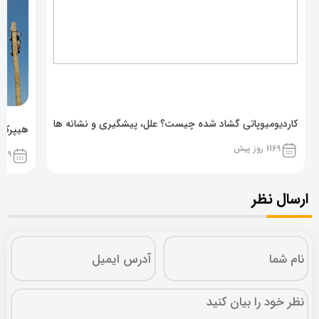
کاردیومیوپاتی گشاد شده چیست؟ علل، پیشگیری و نشانه ها
هیپرکال
1169 روز پیش
1169 روز پ
ارسال نظر