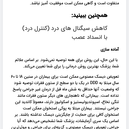
متفاوت است و گاهی ممکن است موفقیت آمیز نباشد.
همچنین ببینید:
کاهش سیگنال های درد (کنترل درد)
با انسداد عصب
آماده سازی
با این حال، این روش برای همه توصیه نمی‌شود. بر اساس علائم
شما، پزشک بهترین روش درمانی را برای شما تعیین می‌کند.
تعویض دیسک مصنوعی ممکن است برای بیماران در سنین 18 تا 60
سال مبتلا به DDD در یک یا دو سطح از ستون فقرات توصیه شود
که وضعیت آنها حداقل به شش ماه قبل از درمان غیر جراحی پاسخ
نداده است. بیمارانی که ناهنجاری های دیگر ستون فقرات مانند
تنگی نخاع، اسپوندیولیستیز و اسکولیوز دارند، معمولاً کاندید این
جراحی نیستند. بیماران مبتلا به پوکی استخوان ممکن است
استخوان کافی برای حمایت از جایگزینی دیسک نداشته باشند. بر
اساس یک سری آزمایشات، پزشک شما تشخیص می‌دهد که آیا
جراحی تعویض دیسک مصنوعی، گزینه‌ای برای جراحی و موثرترین