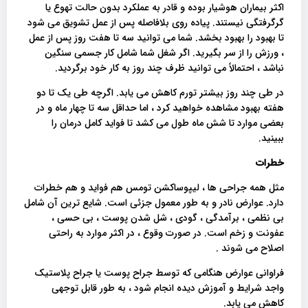
اکثر بیماران هوشیار بوده و قادر به عملکرد بدون حالت تهوع یا
گرگرفتگی نیستند. پیاده روی بلافاصله پس از عمل تشویق می شود
تا بهبود را بهبود بخشد. شما می توانید سه تا هفت روز پس از عمل
، ورزش را از سر بگیرید. اگر شغل شما شامل کار جسمی سنگین
نباشد ، احتمالاً می توانید ظرف چند روز به کار خود برگردید.
در طی چند روز بیشتر تورم کاهش می یابد. اگرچه طی یک تا دو
هفته بهبود مشاهده خواهید کرد ، اما حداقل سه تا چهار ماه و در
بعضی موارد تا شش ماه طول می کشد تا فواید کامل درمان را
ببینید.
خطرات
مثل همه جراحی ها ، لیپوساکشن تومس هم فواید و هم خطرات
دارد. عوارض نادر و به طور معمول جزئی است. شایع ترین آن شامل
بی نظمی ، برآمدگی ، گودی ، شل شدن پوست ، بی حسی ،
عفونت و زخم است. در صورت وقوع ، در اکثر موارد به راحتی
اصلاح می شوند .
فراوانی عوارض هنگامی که توسط جراح پوست یا جراح پلاستیک
واجد شرایط و آموزش دیده انجام شود ، به طور قابل توجهی
کاهش می یابد.