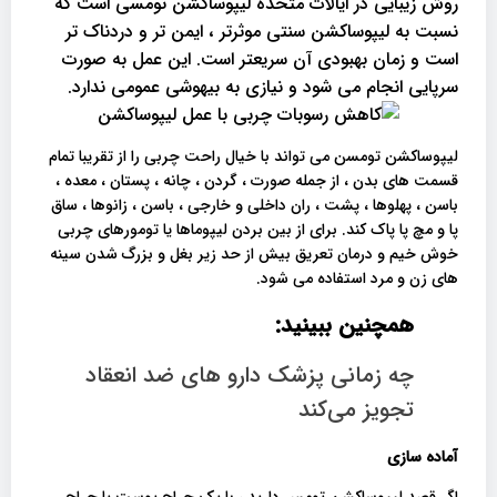
روش زیبایی در ایالات متحده لیپوساکشن تومسی است که
نسبت به لیپوساکشن سنتی موثرتر ، ایمن تر و دردناک تر
است و زمان بهبودی آن سریعتر است. این عمل به صورت
سرپایی انجام می شود و نیازی به بیهوشی عمومی ندارد.
لیپوساکشن تومسن می تواند با خیال راحت چربی را از تقریبا تمام
قسمت های بدن ، از جمله صورت ، گردن ، چانه ، پستان ، معده ،
باسن ، پهلوها ، پشت ، ران داخلی و خارجی ، باسن ، زانوها ، ساق
پا و مچ پا پاک کند. برای از بین بردن لیپوماها یا تومورهای چربی
خوش خیم و درمان تعریق بیش از حد زیر بغل و بزرگ شدن سینه
های زن و مرد استفاده می شود.
همچنین ببینید:
چه زمانی پزشک دارو های ضد انعقاد
تجویز می‌کند
آماده سازی
اگر قصد لیپوساکشن تومس دارید ، با یک جراح پوست یا جراح