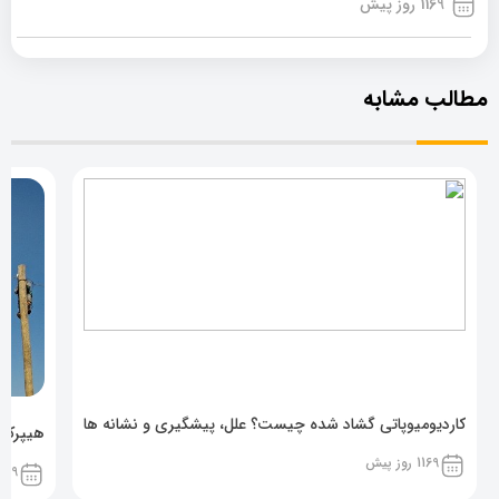
1169 روز پیش
مطالب مشابه
کاردیومیوپاتی گشاد شده چیست؟ علل، پیشگیری و نشانه ها
هیپرکال
1169 روز پیش
1169 روز پ