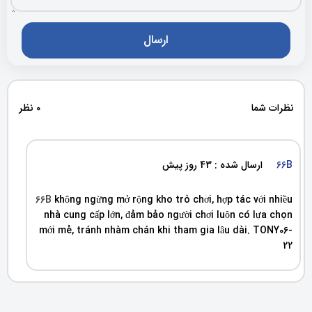
نظرات شما
0 نظر
66B
ارسال شده : 43 روز پیش
66B
không ngừng mở rộng kho trò chơi, hợp tác với nhiều
nhà cung cấp lớn, đảm bảo người chơi luôn có lựa chọn
mới mẻ, tránh nhàm chán khi tham gia lâu dài. TONY06-
22