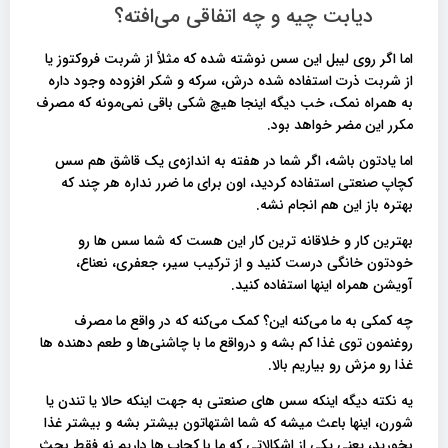
دیابت چیه و چه اتفاقی می‌افته؟
اما اگر روی لیبل این سس نوشته شده که مثلاً از شربت فروکتوز یا
از شربت ذرت استفاده شده درش، سرکه و شکر افزوده وجود داره
به همراه نمک، خب دیگه اینجا هیچ شکی باقی نمی‌مونه که مصرف
مکرر این مضر خواهد بود.
اما یادتون باشه، اگر شما در هفته به اندازه‌ی یک قاشق هم سس
کچاپ صنعتی استفاده کردید، اون برای ما ضرر نداره هر چند که
بهتره باز این هم انجام نشه.
بهترین کار و خلاقانه ترین کار این هست که شما سس ها رو
خودتون خانگی درست کنید و از ترکیب سیر، جعفری، نعناع،
آویشن همراه اینها استفاده کنید.
چه کمکی به ما می‌کنه این؟ کمک می‌کنه که در واقع ما مصرف
روغنمون توی غذا کم بشه و درواقع ما با چاشنی‌ها و طعم دهنده‌ ها
غذا رو مزش رو بیاریم بالا.
یه نکته دیگه اینکه سس های صنعتی به جهت اینکه حالا یا تندن یا
شورن، اینها باعث میشه که شما اشتهاتون بیشتر بشه و بیشتر غذا
بخورید، یعنی یکی از اشکالاتی که ما با کچاب ها داریم نه فقط بحث