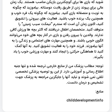
شوید که بازی ها برای کوچکترین بازیکن مناسب هستند. یک زمان
عالی برای پیوند زدن از طریق رقابت دوستانه. بیاموزید که چگونه
به نوبت و منصفانه بازی کنید. بیاموزید که چگونه یک فرد خوب و
همچنین یک برنده خوب باشید. فعالیت های بیرونی را تشویق
کنید، اکنون زمان آن است که سندرم "نیمکت سیب زمینی" را
متوقف کنید. متخصصان اطفال دریافتند که اکثر بچه ها ورزش کافی
ندارند. والدین با بیرون رفتن و بازی در کنار بچه های خود می‌توانند
الگوی خوبی باشند. و همچنین مهارت های اجتماعی و زندگی را به
آنها بیاموزند. فرزند خود را به فعالیت تشویق کنید. به آنها کمک
کنید تا هماهنگی حرکتی را ایجاد کنند و مهارت ورزشی خوب را یاد
بگیرند.
توجه: مطالب پزشک من از منابع خارجی ترجمه شده و تنها جنبه
اطلاع رسانی و آموزشی دارد. از این رو توصیه پزشکی تخصصی
تلقی نمی شوند و نباید آنها را جایگزین مراجعه به پزشک جهت
تشخیص و درمان دانست.
منابع:
childdevelopmentinfo