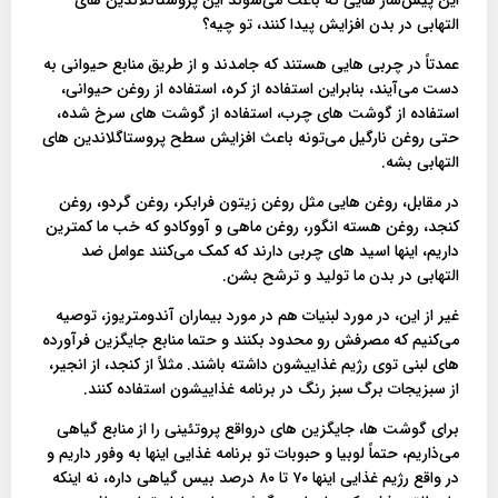
التهابی در بدن افزایش پیدا کنند، تو چیه؟
عمدتاً در چربی هایی هستند که جامدند و از طریق منابع حیوانی به
دست می‌آیند، بنابراین استفاده از کره، استفاده از روغن حیوانی،
استفاده از گوشت های چرب، استفاده از گوشت های سرخ شده،
حتی روغن نارگیل می‌تونه باعث افزایش سطح پروستاگلاندین های
التهابی بشه.
در مقابل، روغن هایی مثل روغن زیتون فرابکر، روغن گردو، روغن
کنجد، روغن هسته انگور، روغن ماهی و آووکادو که خب ما کمترین
داریم، اینها اسید های چربی دارند که کمک می‌کنند عوامل ضد
التهابی در بدن ما تولید و ترشح بشن.
غیر از این، در مورد لبنیات هم در مورد بیماران آندومتریوز، توصیه
می‌کنیم که مصرفش رو محدود بکنند و حتما منابع جایگزین فرآورده‌
های لبنی توی رژیم غذاییشون داشته باشند. مثلاً از کنجد، از انجیر،
از سبزیجات برگ سبز رنگ در برنامه غذاییشون استفاده کنند.
برای گوشت ها، جایگزین های درواقع پروتئینی را از منابع گیاهی
می‌ذاریم، حتماً لوبیا و حبوبات تو برنامه غذایی اینها به وفور داریم و
در واقع رژیم غذایی اینها ۷۰ تا ۸۰ درصد بیس گیاهی داره، نه اینکه