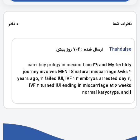
نظرات شما
0 نظر
Thuhdulse
ارسال شده : 704 روز پیش
can i buy priligy in mexico
I am 39 and My fertility
journey involves MENTS natural miscarriage 8wks 2
years ago, 3 failed IUI, IVF 1 3 embryos arrested day 3,
IVF 2 turned IUI ending in miscarriage at 6 weeks
normal karyotype, and I