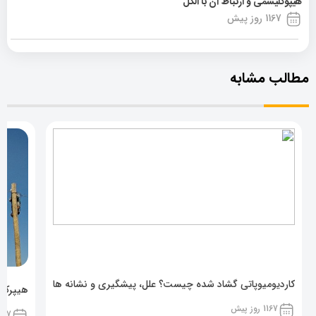
هیپوگلیسمی و ارتباط آن با الکل
1167 روز پیش
مطالب مشابه
کاردیومیوپاتی گشاد شده چیست؟ علل، پیشگیری و نشانه ها
هیپرکال
1167 روز پیش
1167 روز پ