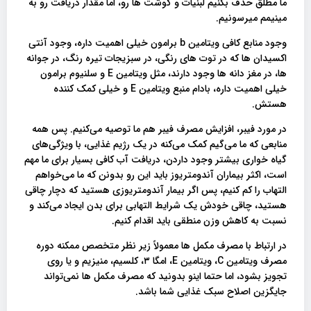
ما مطلق حذف بکنیم لبنیات و گوشت ها رو، اما مقدار دریافت رو به
مینیمم میرسونیم.
وجود منابع کافی ویتامین b برامون خیلی اهمیت داره، وجود آنتی
اکسیدان ها که در توت های رنگی، در سبزیجات تیره رنگ، در جوانه
ها، در مغز دانه‌ ها وجود دارند، مثل ویتامین E و سلنیوم برامون
خیلی اهمیت داره، بادام منبع ویتامین E و خیلی کمک کننده
هستش.
در مورد فیبر، افزایش مصرف فیبر هم ما توصیه می‌کنیم. پس همه
منابعی که ما می‌گیم کمک می‌کنه در یک رژیم غذایی، با ویژگی‌های
گیاه خواری بیشتر وجود داردن، دریافت آب کافی بسیار برای ما مهم
است، اکثر بیماران آندومتریوز باید این رو بدونن که ما می‌خواهم
التهاب را کم کنیم، پس اگر بیمار آندومتریوزی هستید که دچار چاقی
هستید، چاقی خودش یک شرایط التهابی برای بدن ایجاد می‌کند و
نسبت به کاهش وزن منطقی باید اقدام کنیم.
در ارتباط با مصرف مکمل ها معمولاً زیر نظر متخصص ممکنه دوره
مصرف ویتامین C، ویتامین E، امگا ۳، کلسیم، منیزیم و یا روی
تجویز بشود، اما حتما اینو بدونید که مصرف مکمل‌ ها نمی‌تواند
جایگزین اصلاح سبک غذایی شما باشد.