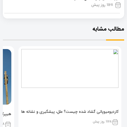
1168 روز پیش
مطالب مشابه
کاردیومیوپاتی گشاد شده چیست؟ علل، پیشگیری و نشانه ها
هیپرکال
1168 روز پیش
1168 روز پ