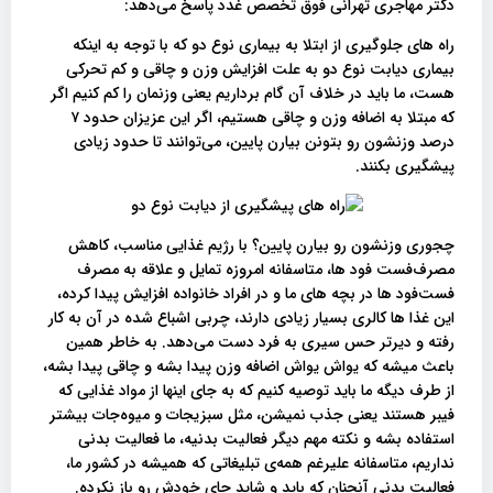
دکتر مهاجری تهرانی فوق تخصص غدد پاسخ می‌دهد:
راه های جلوگیری از ابتلا به بیماری نوع دو که با توجه به اینکه
بیماری دیابت نوع دو به علت افزایش وزن و چاقی و کم تحرکی
هست، ما باید در خلاف آن گام برداریم یعنی وزنمان را کم کنیم اگر
که مبتلا به اضافه وزن و چاقی هستیم، اگر این عزیزان حدود ۷
درصد وزنشون رو بتونن بیارن پایین، می‌توانند تا حدود زیادی
پیشگیری بکنند.
چجوری وزنشون رو بیارن پایین؟ با رژیم غذایی مناسب، کاهش
مصرف‌فست فود ها، متاسفانه امروزه تمایل و علاقه به مصرف
فست‌فود ها در بچه‌ های ما و در افراد خانواده افزایش پیدا کرده،
این غذا ها کالری بسیار زیادی دارند، چربی اشباع شده در آن به کار
رفته و دیرتر حس سیری به فرد دست می‌دهد. به خاطر همین
باعث میشه که یواش یواش اضافه وزن پیدا بشه و چاقی پیدا بشه،
از طرف دیگه ما باید توصیه کنیم که به جای اینها از مواد غذایی که
فیبر هستند یعنی جذب نمیشن، مثل سبزیجات و میوه‌جات بیشتر
استفاده بشه و نکته مهم دیگر فعالیت بدنیه، ما فعالیت بدنی
نداریم، متاسفانه علیرغم همه‌ی تبلیغاتی که همیشه در کشور ما،
فعالیت بدنی آنچنان که باید و شاید جای خودش رو باز نکرده.