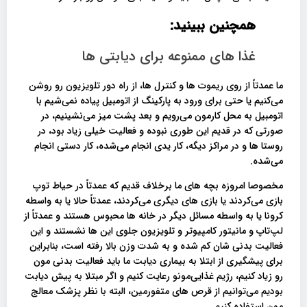
همچنین ببینید:
غذا های ممنوعه برای دیابتی ها
ما عمدتاً از روی ریموت ها و کنترل ها، از راه دور تلویزیون رو روشن
می‌کنیم یا حتی برای ورود به پارکینگ از اتومبیل پیاده نمی‌شیم با
اتومبیل به محل کارمون می‌رویم و بعد پشت میز می‌نشینیم، در
صورتی که در قدیم این طوری نبوده و فعالیت خیلی زیاد بود، در
روستا ها و در مراکز دیگه، کار یدی انجام می‌شده، کار دستی انجام
می‌شده.
مخصوصا امروزه بچه‌ های ما برخلاف قدیم که عمدتاً در حیاط توپ
بازی می‌کردند یا بازی‌ های دیگری می‌کردند، عمدتاً حالا یا به واسطه
کرونا یا به واسطه مسائل دیگر در خانه ها محبوس هستند و عمدتاً از
لپ‌تاپ و مانیتور کامپیوتر و تلویزیون جلوی این ها نشستند و این
فعالیت بدنی شان کم شده و به شدت وزن بالا رفته است، بنابراین
برای پیشگیری از ابتلا به بیماری دیابت ما باید فعالیت بدنی مون
رو زیاد کنیم، رژیم غذایی‌مونو رعایت کنیم و اگر مبتلا به پیش دیابت
بودیم می‌توانیم از قرص های متفورمین، البته با نظر پزشک معالج‌
مون استفاده کنیم.