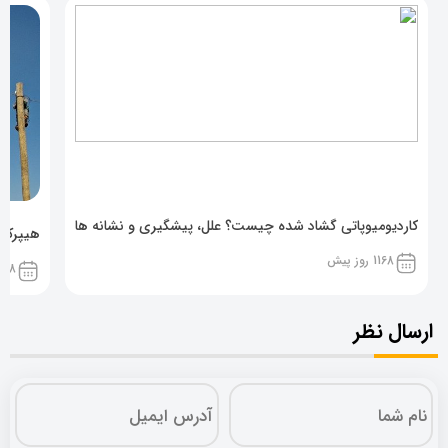
کاردیومیوپاتی گشاد شده چیست؟ علل، پیشگیری و نشانه ها
هیپرکال
1168 روز پیش
1168 روز پ
ارسال نظر