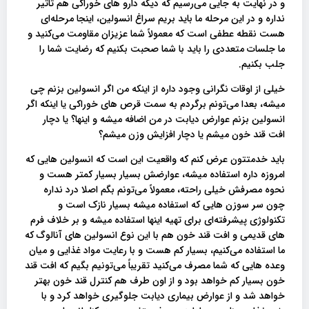
و در نهایت به جایی می‌رسیم که دیگه دارو های خوراکی هم تاثیر
نداره و در این مرحله ما باید بریم سراغ انسولین، اینجا مرحله‌ای
هست نقطه عطفی است که معمولاً شما عزیزان مقاومت می‌کنید و
ما جلسات متعددی را باید با شما صحبت بکنیم که رضایت شما را
جلب بکنیم.
خیلی از اوقات نگرانی وجود داره از اینکه من اگر انسولین بزنم چی
میشه، بعدا می‌تونم برگردم به سمت قرص های خوراکی یا اینکه اگر
انسولین بزنم عوارض دیابت در من اضافه میشه و اینها؟ یا دچار
افت قند خون میشم یا دچار افزایش وزن میشم؟
باید خدمتتون عرض کنم که واقعیت این است که انسولین هایی که
امروزه داره استفاده میشه، عوارضش بسیار بسیار کمتر هست و
نحوه مصرفش خیلی راحته، معمولاً می‌تونم بگم اصلا درد نداره
چون سر سوزن هایی که استفاده میشه بسیار نازک است و
تکنولوژی پیشرفته‌ای برای تهیه اینها استفاده میشه و بر خلاف فرم
های قدیمی و افت قند خون هم با این نوع انسولین های آنالوگ که
ما استفاده می‌کنیم، بسیار کم هست و با رعایت مواد غذایی و میان
وعده هایی که شما مصرف می‌کنید تقریباً می‌تونیم بگیم که افت قند
خون بسیار کم خواهد بود و از اون طرف هم کنترل قند خون بهتر
خواهد شد و از عوارض بیماری دیابت جلوگیری خواهد کرد و با