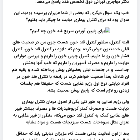
دکتر مهاجری تهرانی فوق تخصص غدد پاسخ می‌دهد:
خب یک سوال دیگری که بعضی از شما عزیزان پرسیده بودید، این
سوال بود که برای کنترل بیماری دیابت ما چیکار باید بکنیم؟
البته کنترل، منظور کنترل
قند خون
هست چون من در صحبت‌ های
قبلی خدمتتون عرض کرده بودم که علاوه بر کنترل قند خون، کنترل
فشار خون رو ما داریم، کنترل چربی خون را داریم و بررسی عوارض
دیابت را داریم و مصرف آسپرین را داریم که خب آنها بحثش
جداست و در جلسات قبلی بعضیاش بهش پرداخته شده و بقیه هم
ان شاءالله‌ بعداً صحبت خواهم کرد، در رابطه با کنترل قند خون در
افراد دیابتی نوع اول رژیم غذایی هست که حقیقتا هم جلسات
زیادی رو لازم است که راجع بهش صحبت بشه.
ولی رژیم غذایی به طور کلی یکی از اصول درمان کنترل بیماری
دیابت هست و مصرف کمتر کربوهیدرات‌ ها و مصرف بیشتر فیبر
های غذایی کمک به کنترل قند خون می‌کنه، منظور از فیبر غذایی به
عنوان مثال میوه‌جات هست سبزیجات هست و مواد مشابه.
بعد از اون فعالیت بدنی هست که، عزیزان دیابتی باید که حداقل