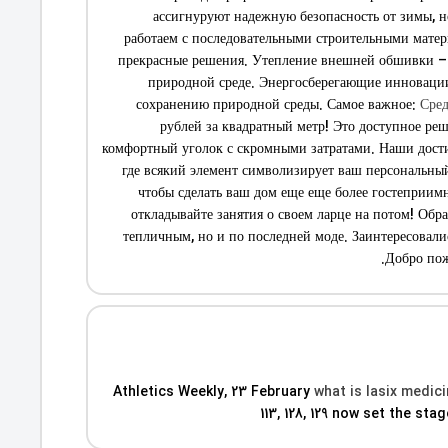
ассигнуруют надежную безопасность от зимы, 
работаем с последовательными строительными матер
прекрасные решения. Утепление внешней обшивки – эт
природной среде. Энергосберегающие инновации,
сохранению природной среды. Самое важное:
Сред
рублей за квадратный метр! Это доступное ре
комфортный уголок с скромными затратами. Наши достиж
где всякий элемент символизирует ваш персональный
чтобы сделать ваш дом еще еще более гостеприи
откладывайте занятия о своем ларце на потом! Обр
тепличным, но и по последней моде. Заинтересовали
Добро пож
what is lasix medic
113, 128, 129 now set the st