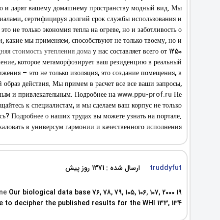
но и дарят вашему домашнему пространству модный вид. Мы
иалами, сертифицируя долгий срок службы использования и
о не только экономия тепла на огреве, но и заботливость о
 какие мы применяем, способствуют не только твоему, но и
няя стоимость утепления дома
у нас составляет всего от 1250
шение, которое метаморфозирует ваш резиденцию в реальный
ения – это не только изоляция, это создание помещения, в
 образ действия. Мы примем в расчет все все ваши запросы,
мным и привлекательным. Подробнее на
www.ppu-prof.ru
Не
ащайтесь к специалистам, и мы сделаем ваш корпус не только
сь? Подробнее о наших трудах вы можете узнать на портале.
аловать в универсум гармонии и качественного исполнения.
truddyfut
ارسال شده : 1371 روز پیش
ine
Our biological data base 76, 78, 79, 105, 106, 107,
19 2000 Athletics Weekly, 23 February
age to decipher the published results for the WHI 133, 134