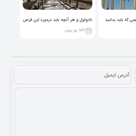
ی که باید بدانید
نادولول و هر آنچه باید درمورد این قرص
خوراکی بدانید!
1167 روز پیش