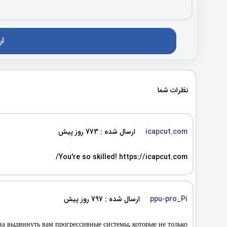
نظرات شما
icapcut.com
ارسال شده : 773 روز پیش
You're so skilled! https://icapcut.com/
ppu-pro_Pi
ارسال شده : 797 روز پیش
а выдвинуть вам прогрессивные системы, которые не только