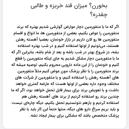
بخورن؟ میزان قند خربزه و طالبی
چقدره؟
اگر که ما با متفورمین دچار عوارض گوارشی شدیم بهتره که برند
متفورمین را عوض بکنیم، بعضی از متفورمین ها، ما انواع و اقسام
متفورمین ها رو الان داریم در بازار خودمان، بعضیا آهسته رهش
هستند، می‌تونیم از اونها استفاده کنیم و در شب بهتره استفاده
بشه، دز شروع بهتر در شب باشه و بعد از شام باشه، بنابراین اگر که
ما با متفورمین دچار مشکل شدیم به جای اینکه متفورمین را قطع
کنیم و خودمان را از این ماده دارویی محروم بکنیم، توصیه میشه که
برند متفورمین را با نظر پزشک مون عوض کنیم مثلاً متفورمین
های آهسته رهش را استفاده کنیم، و یا متفورمین از شرکت‌ های
مختلف وجود داره بعضی از اونها هست که عارضه کمتری خواهد
داشت و با تعویض برند برای بیمار قابل تحمل خواهد بود، اگر که ما
چندین برند رو استفاده کردیم از برند های آهسته رهش هم
استفاده کردیم و بازهم نتونستیم تحمل بکنیم، دیگه چاره‌ای نیست
و باید بریم سراغ دارو های دیگه، منتها حتماً این کار باید با نظر
پزشک متخصص باشد که مشکلی برای بیمار ایجاد نشه.