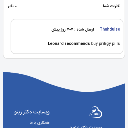
نظرات شما
0 نظر
Thuhdulse
ارسال شده : 707 روز پیش
Leonard recommends
buy priligy pills
وبسایت دکتر زینو
همکاری با ما
وبسایت دکتر زینو با