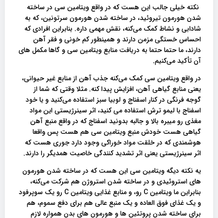
نکته خیلی جالب این هست که در واقع ویتامین سی در ساخته
شدن هورمون تیروئید، در ساخته شدن هورمون سرتونین، که به
شادابی و نشاط کمک می‌کنه، نقش مهمی داره. بنابراین افرادی که
احساس خستگی مزمن دارند و همینطور کم خونی و فقر آهن
دارند، ما حتما حتما به دریافت منابع ویتامین سی و گاها مکمل‌ های
آن تأکید می‌کنیم.
در واقع ویتامین سی کمک می‌کنه جذب آهن از منابع غیر حیوانی،
یعنی منابع گیاهی آهن، افزایش پیدا کنه. مثلا وقتی که شما از
گوجه فرنگی در کنار اسفناج و لوبیا سبز استفاده می‌کنید و یا خود
اسفناج با لیمو ترش استفاده می کنید، اثر سینرژیستی این مواد
مغذی رو میبره بالا و جالبه بدونید اسفناج که در واقع منبع آهن
گیاهی هست خودش منبع ویتامین سی هم هست پس واقعا
هوشمندی که در خلقت مواد خوراکی وجود دارد جوری هست که
اثر سینرژیستی یعنی اثر تشدید کنندگی خاصیت همدیگر را دارند.
یه نکته دیگه ویتامین سی این هست که در ساخته شدن هورمون
های استروئیدی و در ساخته شدن استروژن هم شرکت می‌کنه،
بنابراین ما ویتامین C رو، و منابع غذایی ویتامین C رو یک سوپرفود
و یک غذای فوق العاده و یک منبع عالی هم برای دفع سموم، هم
برای ساخته شدن پروتئین ها و هورمون های بدن همواره لازم