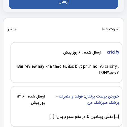
نظرات شما
0 نظر
cricify
ارسال شده : 6 روز پیش
Bài review này khá thực tế, đặc biệt phần nói về
cricify
.
TONY08-03
خوردن پوست پرتقال: فواید و مضرات -
ارسال شده : 1346
پزشک منپزشک من
روز پیش
[…] نقش ویتامین C در دفع سموم بدن! […]