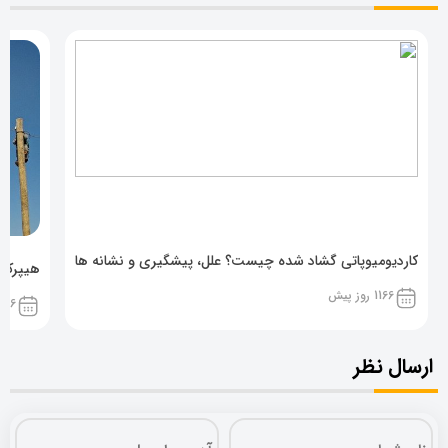
کاردیومیوپاتی گشاد شده چیست؟ علل، پیشگیری و نشانه ها
هیپرکال
1166 روز پیش
1166 روز پ
ارسال نظر