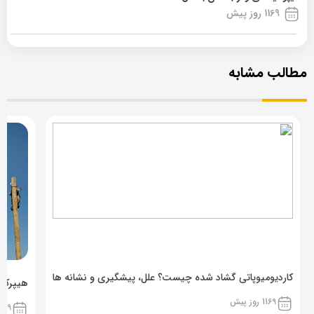
1169 روز پیش
مطالب مشابه
کاردیومیوپاتی گشاد شده چیست؟ علل، پیشگیری و نشانه ها
هیپرکال
1169 روز پیش
1169 روز پ