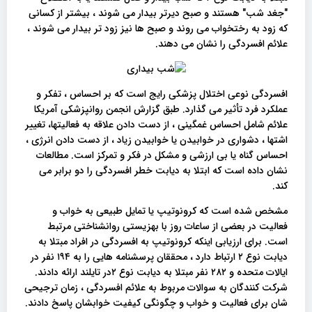
"جغد شب" هستند و صبح دیرتر بیدار می شوند ، بیشتر از کسانی
که زود به رختخواب می روند و صبح ها نیز زود تر بیدار می شوند ،
علائم افسردگی را نشان می دهند.
افسردگی نوعی اختلال پزشکی رایج است که بر احساس ، تفکر و
عملکرد فرد تأثیر می گذارد. طبق گزارش انجمن روانپزشکی آمریکا
علائم شامل احساس غمگینی ، از دست دادن علاقه به فعالیتها، تغییر
اشتها ، دشواری در خوابیدن یا خوابیدن زیاد ، از دست دادن انرژی ،
احساس گناه یا بی ارزشی و مشکل در فکر و تمرکز است. مطالعات
نشان داده است که ابتلا به دیابت خطر افسردگی را دو برابر می
کند.
مشخص شده است که کرونوتیپ یا تمایل طبیعی به خواب و
فعالیت در بعضی از ساعات روز با بهزیستی روانشناختی مرتبط
است. برای ارزیابی اینکه کرونوتیپ به افسردگی در افراد مبتلا به
دیابت نوع ۲ ارتباط دارد ، محققان پرسشنامه هایی را به ۱۹۴ نفر در
ایالات متحده و ۲۸۲ نفر مبتلا به دیابت نوع ۲در تایلند ارائه دادند.
شرکت کنندگان به سوالات مربوط به علائم افسردگی ، زمان ترجیحی
شان برای فعالیت و خواب و چگونگی کیفیت خوابشان پاسخ دادند.