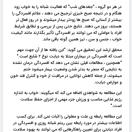
در هر دو گروه ، "جغدهای شب" که فعالیت شبانه را به خواب زود
هنگام و در نتیجه صبح خیزی ترجیح می دهند ، علائم افسردگی را
بیشتر از کسانی که صبح ها زودتر بیدار میشوند و در روز فعال تر
هستند، بروز می دهند. نتایج حتی پس از بررسی و تطابق شرایط
افراد با عواملی که می توانند بر افسردگی تأثیر بگذارند مانند کیفیت
خواب ، جنس و سن ، نیز همین گونه باقی ماند.
محقق ارشد این تحقیق می گوید: "این یافته ها از آن جهت مهم
است که افسردگی در بیماران مبتلا به دیابت نوع ۲ شایع است."
"همچنین ، مطالعات قبلی نشان می دهد که افسردگی درمان نشده
به نتایجی که منجر به بدتر شدن وضعیت بیمار میشود ختم
میشوند، از جمله کاهش توانایی در مراقبت از خود و کنترل قند خون
و عوارض دیابت.
این مطالعه به شواهدی اضافه می کند که میگویند: خواب به اندازه
رژیم غذایی مناسب و ورزش جزء مهمی از اجزای حفظ سلامت
است."
این مطالعه رابطه ی علت و معلولی را اثبات نمی کند. برای کسب
اطلاعات بیشتر در مورد رابطه بین ریتم شبانه روزی و افسردگی در
افراد دیابتی برای تعیین راهکارهایی که می توانند به بهبود سلامت