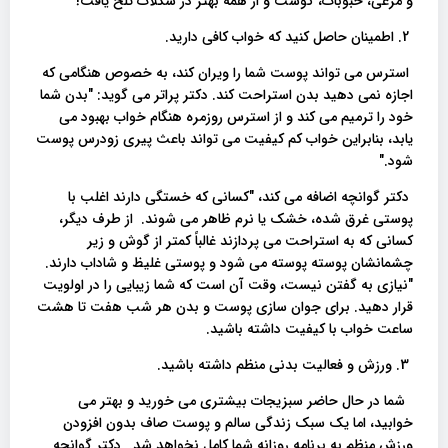
و مرغی، حبوبات، گوشت و از همه بهتر در شکلات تلخ یافت!
2. اطمینان حاصل کنید که خواب کافی دارید.
استرس می تواند پوست شما را ویران کند، به خصوص هنگامی که
اجازه نمی دهید بدن استراحت کند. دکتر پراتر می گوید: "بدن شما
خود را ترمیم می کند و از استرس روزمره هنگام خواب بهبود می
یابد، بنابراین خواب کم کیفیت می تواند باعث پیری زودرس پوست
شود."
دکتر گوانچه اضافه می کند، "کسانی که خستگی دارند اغلب با
پوستی غرق شده، خشک یا نرم ظاهر می شوند. از طرف دیگر،
کسانی که به استراحت می پردازند غالباً کمتر از گوش و زیر
چشمانشان پوسته پوسته می شود و پوستی غلیظ و شاداب دارند.
"نیازی به گفتن نیست، وقت آن است که شما زیبایی را در اولویت
قرار دهید. برای جوان سازی پوست و بدن هر شب هفت تا هشت
ساعت خواب با کیفیت داشته باشید.
3. ورزش و فعالیت بدنی منظم داشته باشید.
شما در حال حاضر سبزیجات بیشتری می خورید و بهتر می
خوابید، اما یک سبک زندگی سالم و پوست صاف بدون افزودن
ورزش منظم به برنامه روزانه شما کامل نخواهد شد. دکتر گوانچه