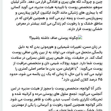
چین و چروک، لکه های پیری و افتادگی قرار می دهد. دکتر لیلیان
سوهو، متخصص پوست با تاییدیه هیئت مدیره، می گوید کسانی
که با بیماری های ژنتیکی مانند اگزما، ایکتیوز، کراتوز پیلاریس و
پسوریازیس دست و پنجه نرم می کنند و همچنین افرادی که در
مناطق خشک و با رطوبت کم زندگی می کنند بیشتر در معرض
خشکی پوست قرار دارند.
در زنان مسن، تغییرات شیمیایی و هورمونی بدن که به دلیل
یائسگی متحمل می شوند، می تواند به از بین رفتن صافی پوست
کمک کند. در حقیقت، روند طبیعی پیری نقش بسزایی در سلامت
پوست شما دارد. دیوید پولاک، شیمی دان و متخصص مراقبت از
پوست می‌گوید: "با افزایش سن، بدن ما عناصر اصلی کمتری را
تولید می کند با این حال، تا زمانی که یک زن یائسه می شود، حدود
45 درصد کلاژن کمتری دارد."
دکتر آنا گوانچه، متخصص پوست با مجوز از هیئت مدیره در لس
آنجلس، می‌گوید: تجمع سلول های پوستی مرده و کراتینه شده و
تحریکات تکراری باعث آسیب دیدن بافت و ظاهر پوست می شود.
دکتر گوانچه همچنین کمبود رطوبت و آبرسانی را یکی از مهمترین
دلایل خشکی پوست شما عنوان می کند.