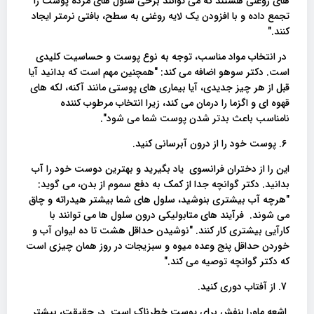
های روغنی هستند که می توانند برخی سلول های مرده پوست را
تجمع داده و با افزودن یک لایه روغنی به سطح، بافتی نرمتر ایجاد
کنند."
در انتخاب مواد مناسب، توجه به نوع پوست و حساسیت کلیدی
است. دکتر سوهو اضافه می کند: "همچنین مهم است که بدانید آیا
قبل از هر چیز جدیدی، آیا بیماری های پوستی مانند آکنه، لکه های
قهوه ای و اگزما را درمان می کند، زیرا انتخاب مرطوب کننده
نامناسب باعث بدتر شدن پوست شما می شود".
6. پوست خود را از درون آبرسانی کنید.
این را از دختران فرانسوی یاد بگیرید و بهترین دوست خود را آب
بدانید. دکتر گوانچه جدا از کمک به دفع سموم از بدن، می گوید:
"هرچه آب بیشتری بنوشید، سلول های شما بیشتر هیدراته و چاق
می شوند. فرآیند های متابولیکی درون سلول ها می توانند با
کارآیی بیشتری کار کنند. "نوشیدن حداقل هشت تا ده لیوان آب و
خوردن حداقل پنج وعده میوه و سبزیجات در روز همان چیزی است
که دکتر گوانچه توصیه می کند."
7. از آفتاب دوری کنید.
اشعه ماورا بنفش برای پوست خطرناک است. در حقیقت، بیشتر