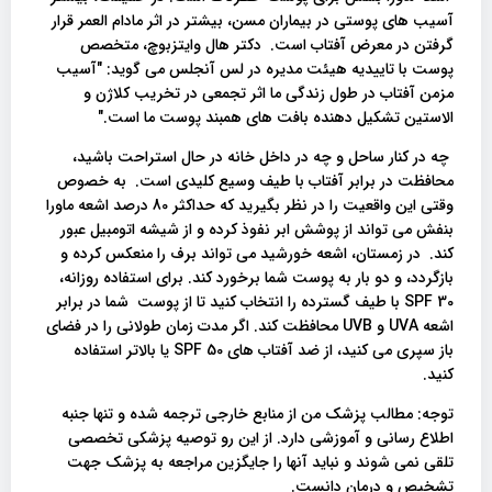
آسیب های پوستی در بیماران مسن، بیشتر در اثر مادام العمر قرار
گرفتن در معرض آفتاب است. دکتر هال وایتزبوچ، متخصص
پوست با تاییدیه هیئت مدیره در لس آنجلس می گوید: "آسیب
مزمن آفتاب در طول زندگی ما اثر تجمعی در تخریب کلاژن و
الاستین تشکیل دهنده بافت های همبند پوست ما است."
چه در کنار ساحل و چه در داخل خانه در حال استراحت باشید،
محافظت در برابر آفتاب با طیف وسیع کلیدی است. به خصوص
وقتی این واقعیت را در نظر بگیرید که حداکثر 80 درصد اشعه ماورا
بنفش می تواند از پوشش ابر نفوذ کرده و از شیشه اتومبیل عبور
کند. در زمستان، اشعه خورشید می تواند برف را منعکس کرده و
بازگردد، و دو بار به پوست شما برخورد کند. برای استفاده روزانه،
SPF 30 با طیف گسترده را انتخاب کنید تا از پوست شما در برابر
اشعه UVA و UVB محافظت کند. اگر مدت زمان طولانی را در فضای
باز سپری می کنید، از ضد آفتاب های SPF 50 یا بالاتر استفاده
کنید.
توجه: مطالب پزشک من از منابع خارجی ترجمه شده و تنها جنبه
اطلاع رسانی و آموزشی دارد. از این رو توصیه پزشکی تخصصی
تلقی نمی شوند و نباید آنها را جایگزین مراجعه به پزشک جهت
تشخیص و درمان دانست.