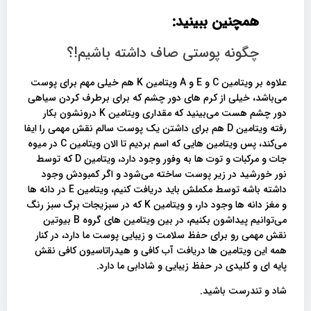
همچنین ببینید:
چگونه پوستی صاف داشته باشیم!؟
علاوه بر ویتامین C و E و A ویتامین K هم خیلی مهم برای پوست
می‌باشد، خیلی از کرم های دور چشم که برای برطرف کردن سیاهی
دور چشم هست می‌بینید که مقداری ویتامین K درونشون بکار
رفته ویتامین D هم برای داشتن یک پوست سالم نقش مهمی را ایفا
می‌کند، پس ویتامین هایی که اسم بردیم تا الان ویتامین C در میوه
جات و مرکبات و توت ها به وفور وجود دارد، ویتامین D که توسط
نور خورشید در زیر پوست ساخته می‌شود و اگر کمبودش وجود
داشته باشه توسط مکملش باید دریافت کنیم، ویتامین E در دانه ها
و مغز دانه ها وجود دار، و ویتامین K که در سبزیجات برگ سبز رنگ
می‌توانیم پیداشون بکنیم، در بین ویتامین های گروه B بیوتین
نقش مهمی رو برای حفظ سلامت و زیبایی پوست ما دارد، در کنار
همه این ویتامین ها دریافت آب کافی و هیدراتاسیون کافی نقش
پایه ای و کلیدی در حفظ زیبایی و شادابی ما دارد.
شاد و تندرست باشید.