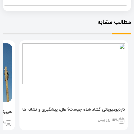
مطالب مشابه
کاردیومیوپاتی گشاد شده چیست؟ علل، پیشگیری و نشانه ها
هیپرکال
1168 روز پیش
1168 روز پ