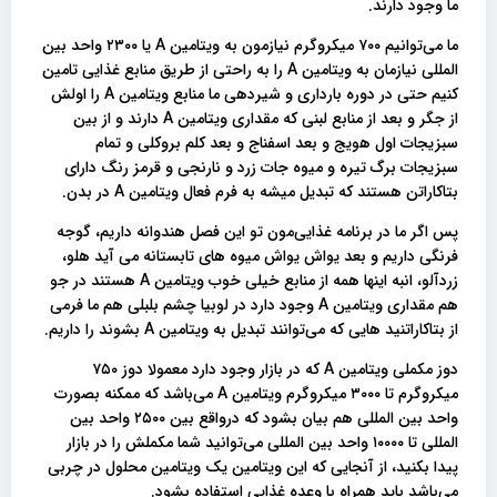
ما وجود دارند.
ما می‌توانیم ۷۰۰ میکروگرم نیازمون به ویتامین A یا ۲۳۰۰ واحد بین
المللی نیازمان به ویتامین A را به راحتی از طریق منابع غذایی تامین
کنیم حتی در دوره بارداری و شیردهی ما منابع ویتامین A را اولش
از جگر و بعد از منابع لبنی که مقداری ویتامین A دارند و از بین
سبزیجات اول هویج و بعد اسفناج و بعد کلم بروکلی و تمام
سبزیجات برگ تیره و میوه جات زرد و نارنجی و قرمز رنگ دارای
بتاکاراتن هستند که تبدیل میشه به فرم فعال ویتامین A در بدن.
پس اگر ما در برنامه غذایی‌مون تو این فصل هندوانه داریم، گوجه
فرنگی داریم و بعد یواش یواش میوه‌ های تابستانه می آید هلو،
زردآلو، انبه اینها همه از منابع خیلی خوب ویتامین A هستند در جو
هم مقداری ویتامین A وجود دارد در لوبیا چشم بلبلی هم ما فرمی
از بتاکاراتنید هایی که می‌توانند تبدیل به ویتامین A بشوند را داریم.
دوز مکملی ویتامین A که در بازار وجود دارد معمولا دوز ۷۵۰
میکروگرم تا ۳۰۰۰ میکروگرم ویتامین A می‌باشد که ممکنه بصورت
واحد بین المللی هم بیان بشود که درواقع بین ۲۵۰۰ واحد بین
المللی تا ۱۰۰۰۰ واحد بین المللی می‌توانید شما مکملش را در بازار
پیدا بکنید، از آنجایی که این ویتامین یک ویتامین محلول در چربی
می‌باشد باید همراه با وعده غذایی استفاده بشود.