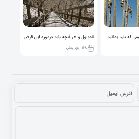
ی که باید بدانید
نادولول و هر آنچه باید درمورد این قرص
خوراکی بدانید!
1168 روز پیش