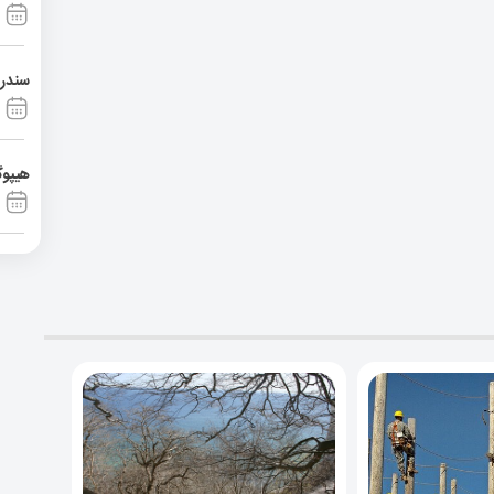
سندرم آشی
هیپوگ