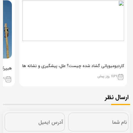
کاردیومیوپاتی گشاد شده چیست؟ علل، پیشگیری و نشانه ها
هیپرکال
1169 روز پیش
1169 روز پ
ارسال نظر