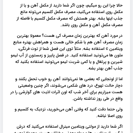
حالا چرا این رو میگیم، چون اگر شما دارید از مکمل آهن و یا از
مکمل روی استفاده می‌کنید، مصرف مکمل کلسیم می‌تونه مانع
جذب اینها بشه. بهتر هستش که مصرف مکمل کلسیم با فاصله از
مصرف مکمل آهن و مکمل روی باشد.
در مورد آهن که بهترین زمان مصرف کی هست؟ معمولا بهترین
زمان مصرف آهن هم با شکم خالی هست و همراهش بهتره منابع
ویتامین c استفاده بشه. مثلاً توی این فصل شما از توت فرنگی،
ملون ها می‌تونید استفاده کنید. در فصل پاییز و زمستون از آب لیمو
شیرین و پرتغال و یا کمی شربت لیمو می‌تونید استفاده بکنید که
جذب آهن بهتر بشه.
اما از اونجایی که بعضی ها نمی‌توانند آهن رو خوب تحمل بکنند و
دچار حالت تهوع، درد های شکمی می‌شوند، اگر چنین وضعیتی
هست میزاریم برای آخر شب که اون اثرات اذیت های گوارشی را در
واقع در طی روز نداشته باشن.
ولی حتما دقت کنید که وقتی آهن می‌خورید، نزدیک به کلسیم و
روی اصلا نباشه.
اگر شما دارید از مولتی ویتامین مینرال استفاده می‌کنید که درش
ترکیبی از ویتامین ها و مواد معدنی مختلف هست. معمولا توصیه