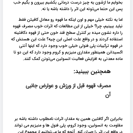
بخوایم ما ازشون یه چیز درست درمانی بکشیم بیرون و بگیم خب
پس این حتما می‌تونه این اثر را داشته باشه یا نه.
اما یه نکته خیلی مهم و اون اینکه ما قهوه رو معادل کافیئن فقط
نباید ببینیم، چرا؟ خیلی از این مطالعات که اثرات خوب مصرف قهوه
را داره نشون میده بر کنترل سطح قند خون حتی از قهوه دکافئینه
استفاده کردند و در واقع علت اصلی این چیه؟ علت این هستش که
در قهوه ترکیبات پلی فنولی خیلی خوب وجود دارد که اینها آنتی
اکسیدانن همینطور مقداری منیزیم و کروم وجود دارد که این دو تا
ماده معدنی به افزایش فعالیت انسولین می‌تونن کمک کنند.
همچنین ببینید:
مصرف قهوه قبل از ورزش و عوارض جانبی
آن
بنابراین اگر کافئین همین یه مقدار، اثرات نامطلوب داشته باشه بر
مقاومت به انسولین، وجود کروم، پلی فنول ها و منیزیم می تواند
در واقع این اثر را جبران کنه. آنچه که ما می‌توانیم از مجموع این