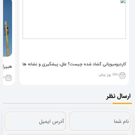
کاردیومیوپاتی گشاد شده چیست؟ علل، پیشگیری و نشانه ها
هیپرکال
1170 روز پیش
1170 روز پ
ارسال نظر