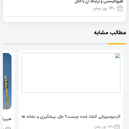
هیپوگلیسمی و ارتباط آن با الکل
1170 روز پیش
مطالب مشابه
کاردیومیوپاتی گشاد شده چیست؟ علل، پیشگیری و نشانه ها
هیپرکال
1170 روز پیش
1170 روز پ