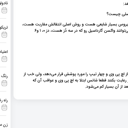
نادول
د:
د، ویروس بسیار شایعی هست و روش اصلی انتقالش مقاربت هست،
تریکو
در واقع دختران ما از سن ۹ سالگی و پسران ما از سن ۱۵ سالگی می‌توانند واکسن گارداسیل رو که در سه دُز هست، دز ۰، ۱ و۶
اعتیا
ز اچ پی وی و چهار تیپ را مورد پوشش قرار می‌دهد، ولی خب از
رنگ د
 رعایت بکنند قطعا شانس ابتلا به اچ پی وی و عواقب آن که
 از آن بسیار کم می‌شود.
راه ر
زن ست