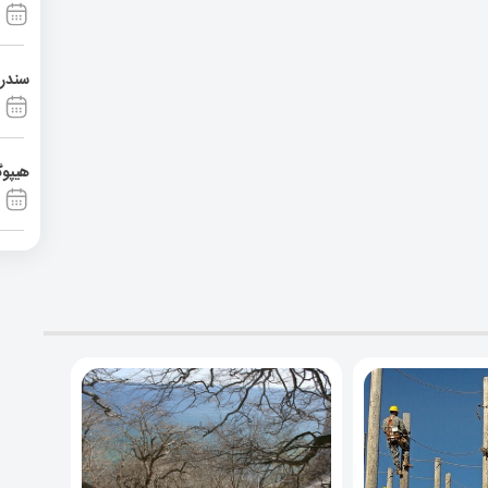
سندرم آشی
هیپوگ