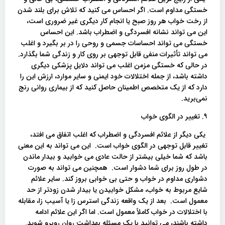
خستگی مداوم است. اگر احساس می کنید که تلاش برای بلند شدن
از رخت خواب هر روز صبح یا انجام کار دیگری غیر ضروری است،
این می تواند نشانه افسردگی و اضطراب باشد. این احساس
خستگی می تواند احساسات جسمی و روحی را در بر بگیرد و اغلب
می تواند تأثیرات منفی قابل توجهی بر روی کار و زندگی شما بگذارد.
در حالی که خستگی مزمن اغلب می تواند دلایل پزشکی دیگری
داشته باشد، از جمله اختلالات خود ایمنی و سایر موارد، ارزش این را
دارد که از یک متخصص اطمینان حاصل کنید که از بیماری روانی رنج
نمی‌برید.
۹. تغییر در الگوی خواب
یکی دیگر از علائم افسردگی و اضطراب که اغلب اتفاق می افتد،
تغییر قابل توجهی در الگوی خواب است. این می تواند به این معنی
باشد که شما خیلی بیشتر از حالت عادی می خوابید و بیدار ماندن
در طول روز برای شما دشوار است. همچنین می تواند به صورت
دشواری مداوم در خواب و حتی بی خوابی بروز کند. سایر علائم
شایع مربوط به خواب، مشکل خوابیدن یا بیدار شدن زودتر از حد
معمول است. بعد از یک واقعه زندگی استرس زا یا آسیب زا، مقابله
با اختلالات در خواب کاملاً معمول است. اما اگر این علائم ادامه
داشته باشند، می توانید با یک مسئله بهداشت روان روبرو شوید.