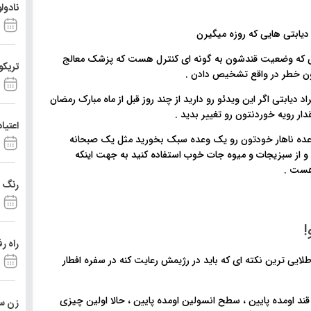
نادول
یزی که وضعیت قندشون به گونه ای کنترل هست که پزشک معالج
تریکو
 بدون خطر در واقع تشخیص دادن .
دیابتی اگر این ویدئو رو دارید از چند روز قبل از ماه مبارک رمضان
ار رویه خوردنتون رو تغییر بدید .
اعتیا
وعده ناهار خودتون رو یک وعده سبک بخورید مثل یک صبحانه
 از سبزیجات و میوه جات خوب استفاده کنید به جهت اینکه
 هست .
رنگ د
!
راه ر
 طلایی ترین نکته ای که باید در رژیمش رعایت کنه در سفره افطار
 اومده پایین ، سطح انسولین اومده پایین ، حالا اولین چیزی
زن ست