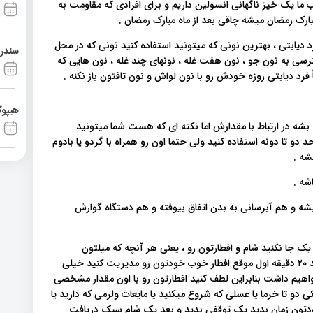
ب ما یک خیز ناگهانی انسولین داریم و برای افرادی که مقاومت به
ارک رمضان میشه چاقی بعد از ماه مبارک رمضان .
دیابتی ، بهترین نونی که میتونید استفاده کنید نونی که در محل
سندرم آشی
رسی به نون جو ، نون هفت غله ، نونهای چند غله ، نون هایی که
 فرد دیابتی روزه خودش رو با نون لواش و نون تافتون باز نکنه .
هیپوگ
شه در ارتباط با مقدارش اما نکته ای که هست شما میتونید
و تا دونه استفاده کنید ولی حتما اون رو همراه با گردو یا بادوم
شه .
شه .
ه و هم آبرسانی به بدن اتفاق بیوفته و هم دستگاه گوارش
جا نکنید شام و افطارتون رو ، یعنی هر آنچه که میلتون
می‌کشه و باید بخورید و یا تهیه شده رو یک جا نخورید اگر بتونید ۲۰ دقیقه اول موقع افطار خوب خودتون رو مدیریت کنید خیلی
یم داشت بنابراین لطف کنید افطارتون رو با اون مقدار مشخصی
ی دو تا خرما یا عسلی که شروع میکنید یا مایعات ولرمی که دارید یا
 رو که میل کردید یه ۲۰ دقیقه ای به خودتون زمان بدید یک توقفی بدید و بعد یک شام سبک دریافت