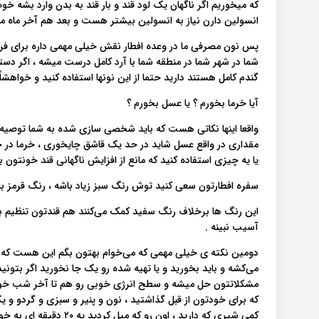
که میخوریم اگر ناگهان یک لود قند و بار قند به بدن وارد بشه خو
انسولین دارن نیاز به انسولین بیشتر هست و بعد هم آخر ماه مب
پس نون مصرفی ما در وعده افطار نقش خیلی مهمی داره برای فرد 
شما در شهر شما در منطقه شما با آرد کامل درست میشه ، اگر دست
گندم کامل هستند دارید حتما از این نونها استفاده کنید و خواهشاً
آیا خرما بخورم ؟ یا عسل بخورم ؟
واقعا اینها نکاتی هست که باید شخصی سازی شده به شما توصیه ب
مقداری در واقع عسل شاید در حد یک قاشق چایخوری ، خرما در حد د
یا یه چیزی استفاده کنید که مانع از افزایش ناگهانی قند خونتون ب
سفره افطارتون سعی کنید توش رنگ سبز زیاد باشه ، رنگ قرمز با
این رنگ ها برخلاف رنگ سفید کمک می‌کنند هم قندتون تنظیم بش
آسیب نبینه .
دومین نکته ی خیلی مهمی که می‌خوام بهتون بگم این هست که یک 
مشکلاتتون حل میشه و سطح انرژی خوبی رو هم تا آخر شب خواه
که برای خودتون از قبل گذاشتید ، نون و پنیر و سبزی و گردو و یک
کمی شیری که دارید ، اون