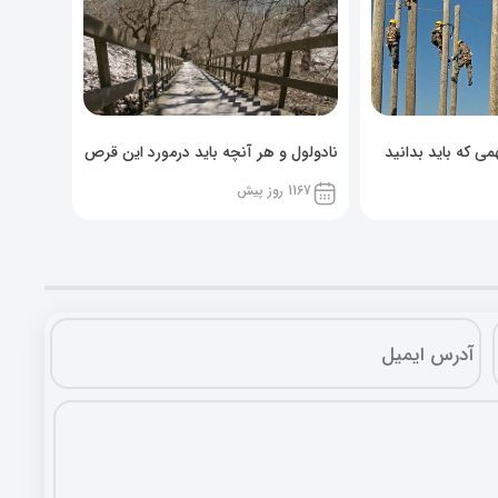
ی که باید بدانید
نادولول و هر آنچه باید درمورد این قرص
خوراکی بدانید!
1167 روز پیش