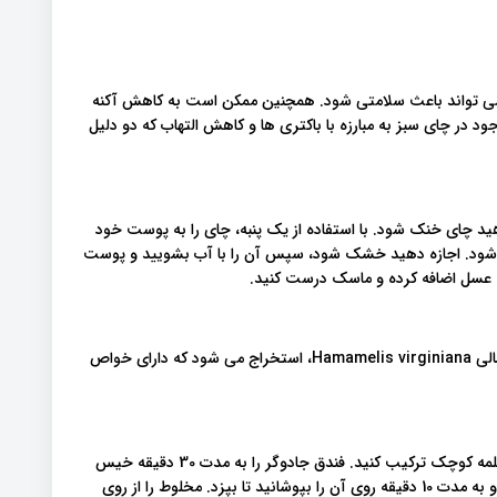
 می تواند باعث سلامتی شود. همچنین ممکن است به کاهش آکنه
ود در چای سبز به مبارزه با باکتری ها و کاهش التهاب که دو دلیل
هید. اجازه دهید چای خنک شود. با استفاده از یک پنبه، چای را به پوست خود
ی شود. اجازه دهید خشک شود، سپس آن را با آب بشویید و پوست
به عسل اضافه کرده و ماسک درست کنید.
فندق جادوگر از پوست و برگ درختچه فندق جادوگر آمریکای شمالی Hamamelis virginiana، استخراج می شود که دارای خواص
1 قاشق غذاخوری پوست فندق جادوگر و 1 فنجان آب را در یک قابلمه کوچک ترکیب کنید. فندق جادوگر را به مدت 30 دقیقه خیس
کنید و سپس مخلوط را روی اجاق گاز بجوشانید. شعله را کم کنید و به مدت 10 دقیقه روی آن را بپوشانید تا بپزد. مخلوط را از روی