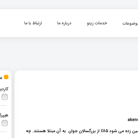
خدمات زینو
درباره ما
ارتباط با ما
وضوعات
مط
کاردی
هیپرک
آکنه یکی از شایع ترین بیماری های پوستی در جهان است که تخمین زده می شود 85٪ از بزرگسالان جوان به آن مبتلا هستند. چه