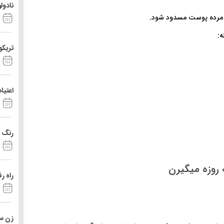
نادول
ی مرده پوست مسدود شود.
ه:
تریکو
اعتیا
رنگ د
 روزه میگیرن
راه ر
زن ست