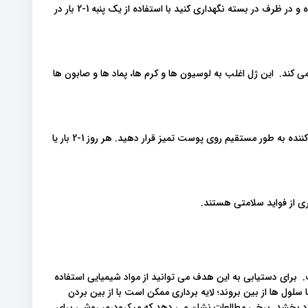
حرارت برداشته و بگذارید 10 دقیقه بیشتر بماند. مایع را صاف کرده و در ظرف در بسته نگهداری کنید با استفاده از یک پنبه 1-2 بار در
 کند. این ژل اغلب به لوسیون ها و کرم ها، پماد ها و صابون ها
ژل را از گیاه آلوئه با قاشق بیرون بریزید. ژل را به عنوان مرطوب کننده به طور مستقیم روی پوست تمیز قرار دهید. هر روز 1-2 بار یا
 برای دستیابی به این هدف می توانید از مواد شیمیایی استفاده
تا سلول ها از بین بروند؛ لایه برداری ممکن است با از بین بردن
ود بخشد. برخی مطالعات نشان می دهد که میکرودرم، روشی برای