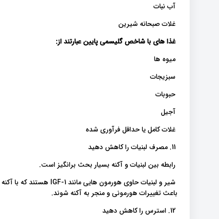
آب نبات
غلات صبحانه شیرین
غذا های با شاخص گلیسمی پایین عبارتند از:
میوه ها
سبزیجات
حبوبات
آجیل
غلات کامل یا حداقل فرآوری شده
11. مصرف لبنیات را کاهش دهید
رابطه بین لبنیات و آکنه بسیار بحث برانگیز است.
شیر و لبنیات حاوی هورمون ه
باعث تغییرات هورمونی و منجر به آکنه شوند.
12. استرس را کاهش دهید