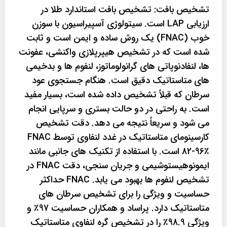
تشخیص بافت: تشخیص بافت استاندارد طلا در
ارزیابی LAP است. سیتولوژی آسپیراسیون با سوزن
خوب (FNAC) یک روش ساده و ایمن است و ثابت
شده است که در تشخیص هیپرپلازی واکنشی، عفونت
ها، لنفادنوپاتی های گرانولوماتوز، لنفوم ها و بدخیمی
های متاستاتیک دقیق است. هنگام جستجوی عود
سرطان که قبلاً تشخیص داده شده است، بسیار مفید
است. به راحتی در دو حالت بستری و سرپایی انجام
می شود و سریعاً نتیجه می دهد. دقت تشخیص
کارسینومای متاستاتیک در غدد لنفاوی توسط FNAC
82-96٪ است. با استفاده از تکنیک های جانبی مانند
ایمونوهیستوشیمی و جریان سنجی، دقت FNAC در
تشخیص لنفوم ها بهبود می یابد. FNAC حداکثر
حساسیت و ویژگی را برای تشخیص سرطان های
متاستاتیک دارد. پراساد و همکاران حساسیت 97٪ و
ویژگی 98.9٪ را در تشخیص گره لنفاوی متاستاتیک