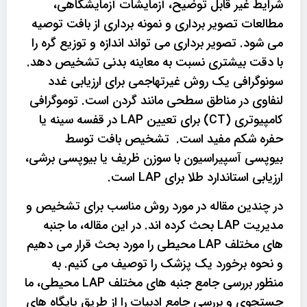
شرایط غیر قابل توضیح، آزمایشات آزمایشگاهی،
مطالعات تصویر برداری و نمونه برداری از بافت توصیه
می شود. تصویر برداری می تواند اندازه و توزیع گره را
با دقت بیشتری نسبت به معاینه بدنی تشخیص دهد.
سونوگرافی یک روش غیرتهاجمی برای ارزیابی غدد
لنفاوی در مناطق سطحی مانند گردن است. توموگرافی
کامپیوتری (CT) برای تعیین LAP در قفسه سینه یا
حفره شکم مفید است. تشخیص بافت توسط
بیوپسی آسپیراسیون با سوزن ظریف یا بیوپسی برشی،
ارزیابی استاندارد طلا برای LAP است.
در چندین مقاله در مورد روش مناسب برای تشخیص و
مدیریت LAP بحث کرده اند. در این مقاله، ما جنبه
های مختلف LAP محیطی را مورد بحث قرار می دهیم
و نحوه برخورد یک پزشک را توصیف می کنیم. به
منظور بررسی جامع جنبه های مختلف LAP محیطی، ما
جستجوی و بررسی جامع ادبیات را از طریق پایگاه های