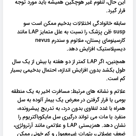
این حال، لنفوم غیر هوچکین همیشه باید مورد توجه
قرار گیرد.
سابقه خانوادگی اختلالات بدخیم ممکن است سو
susp ظن پزشک را نسبت به علل متمایز LAP مانند
کارسینومای پستان، ملانوم و سندرم nevus
دیسپلاستیک افزایش دهد.
همچنین، اگر LAP کمتر از دو هفته یا بیش از یک سال
طول بکشد بدون افزایش اندازه، احتمال بدخیمی بسیار
کم است.
علائم و نشانه های مرتبط: مسافرت اخیر به یک منطقه
بومی یا قرار گرفتن در معرض یک بیمار آلوده به سل
همراه با غدد لنفاوی بدون درد، به تدریج پیشرونده،
منفرد یا مات می تواند درگیری سل مایکوباکتریوم را
نشان دهد. همزیستی LAP و علائمی مانند آرترولژی،
ضعف عضلانی، بثورات غیرمعمول و کم خونی ممکن