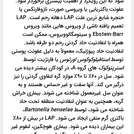
شود که این رویکرد از اهمیت بیشتری برخوردار شود.
عفونت باکتریایی یا ویروسی صورت، نازوفارنکس یا
حنجره شایع ترین علت LAP دهانه رحم است. LAP
تعمیم یافته ناشی از ویروس هایی مانند ویروس
Ebstein-Barr و سیتومگالوویروس، ممکن است
همراه با لنفادنیت حاد گردنی رحم دو طرفه باشد.
لنفادنیت حاد پیوژنیک، معمولاً به دلیل عفونت پوستی
توسط
استافیلوکوکوس اورئوس
یا فارنژیت توسط
استرپتوکوک
های گروه A، در کودکان بیشتر دیده می
شود. سل در 60٪ تا 90٪ موارد گره لنفاوی گردنی را نیز
درگیر می کند. آنها سفت و غیر حساس هستند و به
عنوان سل غیرمعمول شناخته می شوند. بیماری خراش
گربه، همچنین به عنوان لنفادنیت منطقه تحت حاد
شناخته می شود، توسط
Bartonella henselae
،
باکتری گرم منفی ایجاد می شود. LAP در بیش از 80٪
این بیماران دیده می شود. بیماری هوچکین، لنفوم غیر