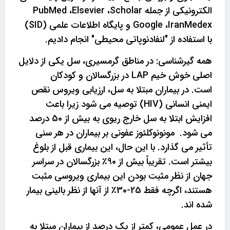
الکترونیکی از جمله PubMed ،Elsevier ،Scholar
Google ،IranMedex و پایگاه اطلاعات علمی (SID)
با استفاده از "لنفادنوپاتی محیطی" انجام دادیم.
همه گیرشناسی: در مناطق گرمسیری، سل یکی از دلایل
اصلی خوش خیم LAP در بزرگسالان و کودکان
است. در بیماران مبتلا به سل، ارزیابی ویروس نقص
ایمنی انسانی (HIV) توصیه می شود زیرا باعث
افزایش ابتلا به سل خارج ریوی به بیش از 50 درصد
می شود. مونونوکلئوز عفونی بر بیماران در هر سنی
تأثیر می گذارد. با این حال، این بیماری قبل از بلوغ
بیشتر است. تقریباً بیش از 90٪ بزرگسالان در سراسر
جهان از نظر مثبت بودن این بیماری ویروسی مثبت
هستند، اگرچه فقط 25-30٪ از آنها از نظر بالینی بیمار
شده اند.
در عمل عمومی، کمتر از یک درصد از بیماران مبتلا به