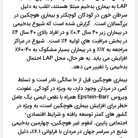
LAP به بیماری بدخیم مبتلا هستند، اغلب به دلیل
سرطان خون در کودکان کوچکتر و بیماری هوچکین در
بزرگسالان است. گزارش شده است که شیوع بدخیمی
در بیماران زیر 40 سال 0.4٪ و در افراد بالای 40 سال 4٪
در بخش مراقبت های اولیه 4٪ است. شیوع در مراکز
مراجعه به 17٪ و در بیماران بسیار مشکوک به 40-60٪
افزایش می یابد. به هر حال، محل LAP احتمال
بدخیمی را تغییر می دهد.
بیماری هوچکین قبل از 10 سالگی نادر است و تسلط
کمی در مردان وجود دارد، به ویژه در کودکی. عفونت
ویروس Epstein-Barr همراه با نقص ایمنی یک عامل
خطر برای افزایش بیماری هوچکین است، به ویژه در
کشور های کمتر توسعه یافته و شرایط اقتصادی-
اجتماعی پایین. لنفوم غیر هوچکین، چهارمین بدخیمی
شایع در سراسر جهان در مردان با فراوانی 6.1٪، دلیل