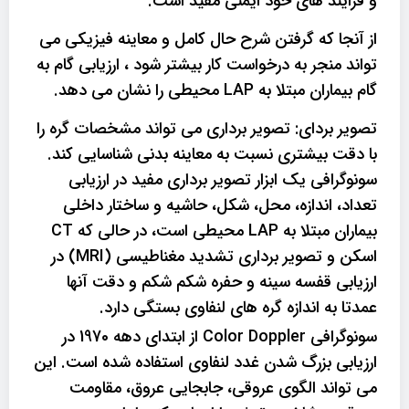
و فرایند های خود ایمنی مفید است.
از آنجا که گرفتن شرح حال کامل و معاینه فیزیکی می
تواند منجر به درخواست کار بیشتر شود ، ارزیابی گام به
گام بیماران مبتلا به LAP محیطی را نشان می دهد.
تصویر بردای: تصویر برداری می تواند مشخصات گره را
با دقت بیشتری نسبت به معاینه بدنی شناسایی کند.
سونوگرافی یک ابزار تصویر برداری مفید در ارزیابی
تعداد، اندازه، محل، شکل، حاشیه و ساختار داخلی
بیماران مبتلا به LAP محیطی است، در حالی که CT
اسکن و تصویر برداری تشدید مغناطیسی (MRI) در
ارزیابی قفسه سینه و حفره شکم شکم و دقت آنها
عمدتا به اندازه گره های لنفاوی بستگی دارد.
سونوگرافی
Color Doppler از ابتدای دهه 1970 در
ارزیابی بزرگ شدن غدد لنفاوی استفاده شده است. این
می تواند الگوی عروقی، جابجایی عروق، مقاومت