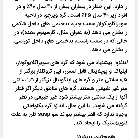
را دارد. این خطر در بیماران بیش از 40 سال 90٪ و در
افراد زیر 40 سال 25٪ است. گره ویرچو، در ناحیه
سوپراکلویکولار سمت چپ، بدخیمی های داخل شکمی
را نشان می دهد (به عنوان مثال، کارسینوم معده)، در
حالی که در سمت راست، بدخیمی های داخل توراسی
را نشان می دهد.
اندازه:
پیشنهاد می شود که گره های سوپراکلایوکولار،
ایلیاک و پوپلایتال قابل لمس، اپی تروکلئار بزرگتر از
0.5 سانتی متر و گره های اینگوینال بزرگتر از 1.5 سانتی
متر غیر طبیعی هستند. گره های مناطق دیگر اگر قطر
آنها از یک سانتی متر بیشتر شود غیر طبیعی در نظر
گرفته می شوند. با این حال، اندازه گره یکنواختی
وجود ندارد که قطر بیشتر بتواند سو susp ظن به علت
نئوپلاستیک را ایجاد کند.
همچنین ببینید: