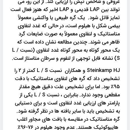
عروقی و شاخص تپش را ارزیابی کند. از این رو، می
تواند بین LAP قدیمی و LAP اخیر که هنوز فعال است
تمایز قائل شود. یک گره طبیعی یا واکنشی معمولاً
بیضی شکل با هیلوم است، در حالی که غدد لنفاوی
متاستاتیک و لنفاوی معمولاً به صورت ضایعات گرد
ظاهر می شوند. چندین مطالعه نشان داده است که
یک محور کوتاه به محور کوتاه غدد لنفاوی (نسبت L /
S) نشانه قابل توجهی از لنفوم و سرطان متاستاز است.
Steinkamp HJ و همکاران نسبت L / S کمتر از 2 را
تشخیص داد که گره های لنفاوی متاستاتیک با دقت
95٪ بود. اما برای تشخیص علت دقیق هیچ مقدار
مقطعی وجود ندارد. بنابراین ، نسبت L / S یکی از
پارامتر های ارزیابی غدد لنفاوی است و برای دستیابی
به تشخیص باید با سایر یافته ها در نظر گرفته شود.
گره متاستاتیک در مقایسه با بافت های مجاور اغلب
هایپوکوئیک هستند. عدم وجود هیلوم در 76-96٪