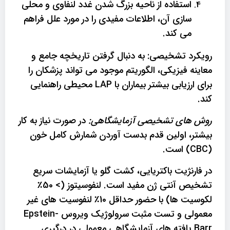
استفاده از ناحیه بزرگ شدن غدد لنفاوی و محلی
سازی آن، اطلاعات مفیدی را در مورد علل فراهم
می کند.
رویکرد تشخیصی: به دنبال گرفتن تاریخچه جامع و
معاینه فیزیکی، الگوریتم موجود می تواند پزشکان را
برای ارزیابی بیشتر بیماران با LAP محیطی راهنمایی
کند.
روش های تشخیصی آزمایشگاهی:
در صورت نیاز به کار
بیشتر، اولین قدم بدست آوردن شمارش کامل خون
(CBC) است.
در فارنژیت باکتریایی، کشت گلو یا آزمایشات سریع
تشخیص آنتی ژن مفید است. لنفوسیتوز (> 50٪
لکوسیت ها) با حضور حداقل 10٪ لنفوسیت های غیر
معمولی و تست مثبت سرولوژیک ویروس Epstein-
Barr یافته های آزمایشگاهی معمولی در درگیری