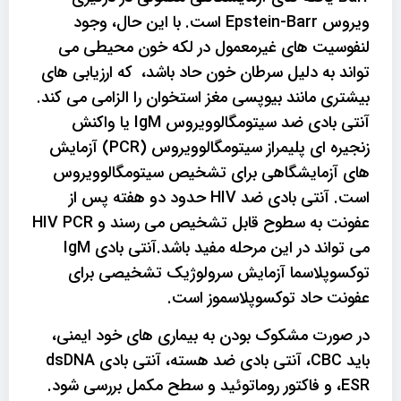
ویروس Epstein-Barr است. با این حال، وجود
لنفوسیت های غیرمعمول در لکه خون محیطی می
تواند به دلیل سرطان خون حاد باشد، که ارزیابی های
بیشتری مانند بیوپسی مغز استخوان را الزامی می کند.
آنتی بادی ضد سیتومگالوویروس IgM یا واکنش
زنجیره ای پلیمراز سیتومگالوویروس (PCR) آزمایش
های آزمایشگاهی برای تشخیص سیتومگالوویروس
است. آنتی بادی ضد HIV حدود دو هفته پس از
عفونت به سطوح قابل تشخیص می رسند و HIV PCR
می تواند در این مرحله مفید باشد.آنتی بادی IgM
توکسوپلاسما آزمایش سرولوژیک تشخیصی برای
عفونت حاد توکسوپلاسموز است.
در صورت مشکوک بودن به بیماری های خود ایمنی،
باید CBC، آنتی بادی ضد هسته، آنتی بادی dsDNA
،ESR و فاکتور روماتوئید و سطح مکمل بررسی شود.