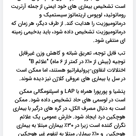
است تشخیص بیماری های خود ایمنی از جمله آرتریت
روماتوئید، لوپوس اریتماتوز سیستمیک و
درماتومیوزیت را هدایت کند. از طرف دیگر، هر زمان که
درماتومیوزیت تشخیص داده شود، باید بدخیمی زمینه
ای منتفی شود.
تب قابل توجه، تعریق شبانه و کاهش وزن غیرقابل
توجیه (بیش از 10٪ در کمتر از 6 ماه) "علائم B"
اختلالات لنفاوی-پرولیفراتیو هستند، اما ممکن است
در سل یا بیماری های عروقی کلاژن نیز دیده شوند.
پتشیا و پورپورا همراه با LAP و اسپلنومگالی ممکن
است در لوسمی های حاد تشخیص داده شود. ممکن
است به دنبال مصرف الکل، در گره های درگیر با بیماری
هوچکین درد ایجاد شود. خارش عمومی یک علائم
نگران کننده است زیرا در 30٪ بیماران مبتلا به بیماری
هوچکین و 10٪ بیماران مبتلا به لنفوم غیر هوچکین