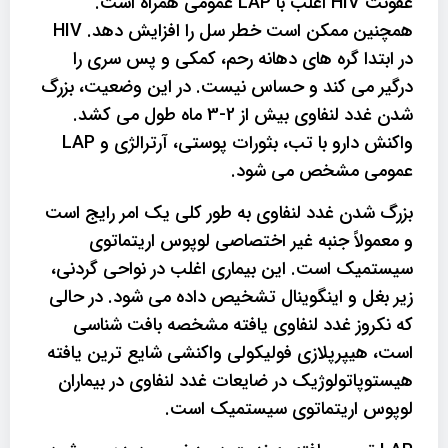
عفونت HIV اغلب با LAP عمومی همراه است.
همچنین ممکن است خطر سل را افزایش دهد. HIV
در ابتدا گره های دهانه رحم، کمکی و پس سری را
درگیر می کند و حساس نیست. در این وضعیت، بزرگ
شدن غدد لنفاوی بیش از 2-3 ماه طول می کشد.
واکنش دارو با تب، بثورات پوستی، آرترالژی و LAP
عمومی مشخص می شود.
بزرگ شدن غدد لنفاوی به طور کلی یک امر رایج است
و معمولاً جنبه غیر اختصاصی لوپوس اریتماتوی
سیستمیک است. این بیماری اغلب در نواحی گردنی،
زیر بغل و اینگوینال تشخیص داده می شود. در حالی
که نکروز غدد لنفاوی یافته مشخصه بافت شناسی
است، هیپرپلازی فولیکولی واکنشی شایع ترین یافته
هیستوپاتولوژیک در ضایعات غدد لنفاوی در بیماران
لوپوس اریتماتوی سیستمیک است.