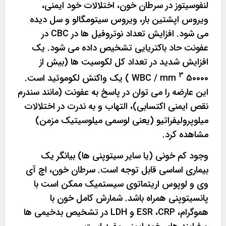
لنفوسیتوز در سرطان خون، اختلالات خود ایمنی،
ویروس اپشتین بار، ویروس سیتومگالو و سل دیده
می شود. افزایش تعداد نوتروفیل ها در CBC در
عفونت حاد باکتریایی تشخیص داده می شود. یک
افزایش شدید در تعداد کل لکوسیت ها (بیش از
3
50000 WBC / mm
) یک واکنش لکوموئید است.
این عارضه را می توان در پاسخ به عفونت (مانند سندرم
نقص ایمنی اکتسابی)، التهاب و به ندرت در اختلالات
میلوپرولیفراتیو (یعنی لوسمی میلوسیتیک مزمن)
مشاهده کرد.
وجود کم خونی (یا سایر سیتوپنی ها) بیانگر یک
بیماری اساسی قابل توجه است. سرطان خون، اچ آی
وی و لوپوس اریتماتوی سیستمیک ممکن است با
پانسیتوپنی همراه باشد. شمارش کامل خون با
هموگرام، ESR ،CRP و LDH در تشخیص بدخیمی ها