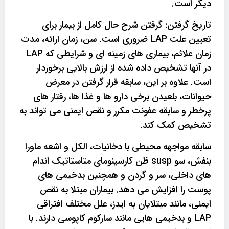
دیگر است.
تاریخ گرفتن: گرفتن شرح حال کامل از بیمار برای
تعیین علت LAP ضروری است. سن، زمان ارائه، مدت
زمان علائم، بیماری های زمینه ای و شرایطی که LAP
در آنها تشخیص داده شده از ارزش بالایی برخوردار
است. علاوه بر این، سابقه قرار گرفتن در معرض
حیوانات، بلعیدن برخی دارو ها و غذا ها، رفتار های
پرخطر و سابقه عفونت مکرر و نقص ایمنی می تواند به
تشخیص کمک کند.
سابقه مواجهه محیطی با دخانیات، الکل و اشعه ماورا
بنفش، سو susp ظن کارسینومای متاستاتیک اندام
های داخلی، سر و گردن و همچنین بدخیمی های
پوست را افزایش می دهد. بیماران مبتلا به نقص
ایمنی، مانند مبتلایان به ایدز، علل مختلف افتراقی
LAP و بدخیمی هایی مانند سارکوم کاپوسی دارند. با