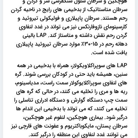
هوچکین و سرطان سلول سنگفرشی سر و گردن و
سرطان متاستاتیک از بدخیمی های رایج در ناحیه گردن
رحم هستند. سرطان پاپیلاری و فولیکولی تیروئید و
کارسینومای نازوفارنکس نیز می تواند در غدد لنفاوی
گردن رحم نقش داشته و متاستاز کند. LAP بالینی
دهانه رحم در 15-30٪ موارد سرطان تیروئید پاپیلاری
یافت شده است.
LAP های سوپراکلاویکولار، همراه با بدخیمی در همه
سنین، همیشه باید حتی در کودکان بررسی شوند. گره
های لنفاوی سوپراکلایوکولار سمت راست، مدیاسینوم،
ریه ها و مری را تخلیه می کنند، در حالی که گره های
سمت چپ دستگاه گوارش و دستگاه ادراری تناسلی را
تخلیه می کنند، که می تواند با بدخیمی این اندام ها
درگیر شود. بیماری هوچکین، لنفوم غیر هوچکین،
سرطان پستان، مایکوباکتریوم و عفونت های قارچی نیز
می توانند غدد لنفاوی این منطقه را درگیر کنند.