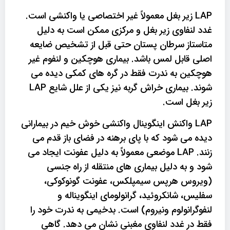
LAP زیر بغل معمولاً غیر اختصاصی یا واکنشی است.
غدد لنفاوی زیر بغل و مرکزی ممکن است به دلیل
متاستاز سرطان پستان حتی قبل از تشخیص ضایعه
اصلی قابل لمس باشد. بیماری هوچکین و لنفوم غیر
هوچکین به ندرت فقط در گره های کمکی دیده می
شوند. بیماری خراش گربه نیز یکی از علل شایع LAP
زیر بغل است.
LAP واکنش اینگوینال واکنشی خوش خیم در بیمارانی
دیده می شود که با پای برهنه در فضای باز قدم می
زنند. LAP موضعی معمولاً به دلیل عفونت ایجاد می
شود و به دلیل بیماری های منتقله از راه جنسی
(ویروس هرپس سیمپلکس، عفونت گونوکوکی،
سفلیس، شانکروئید، گرانولومای اینگویناله و
لنفوگرانولوم ونیروم) است. بدخیمی به ندرت خود را
فقط در غدد لنفاوی مغبنی نشان می دهد. گاهی