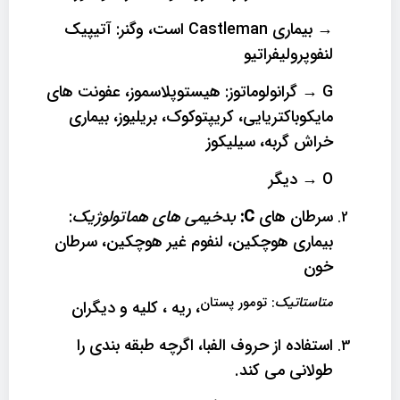
→
بیماری Castleman است، وگنر: آتیپیک
لنفوپرولیفراتیو
G
→
گرانولوماتوز: هیستوپلاسموز، عفونت های
مایکوباکتریایی، کریپتوکوک، بریلیوز، بیماری
خراش گربه، سیلیکوز
O
→
دیگر
سرطان های
C
:
بدخیمی های هماتولوژیک
:
بیماری هوچکین، لنفوم غیر هوچکین، سرطان
خون
متاستاتیک
: تومور پستان
، ریه ، کلیه و دیگران
استفاده از حروف الفبا، اگرچه طبقه بندی را
طولانی می کند.