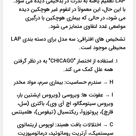
LAP تعمیم یافته به ندرت در بدخیمی دیده می شود.
با این حال، این معمولاً در لنفوم غیر هوچکین دیده
می شود، در حالی که بیماری هوچکین با درگیری
موضعی غدد لنفاوی متمایز می شود.
تشخیص های افتراقی: سه مدل برای دسته بندی LAP
محیطی موجود است.
استفاده از اختصار "CHICAGO" به در نظر گرفتن
همه علل کمک می کند.
H
→
سندرم حساسیت: بیماری سرم، مواد مخدر
I
→
عفونت ها: ویروسی (ویروس اپشتین بار،
ویروس سیتومگالو، اچ آی وی)، باکتری (سل،
قارچ)، پروتوزوآ، ریکتسیال (تیفوس)، هلمینتس
C
→
اختلالات بافت همبند: لوپوس اریتماتوی
سیستمیک، آرتریت روماتوئید، درماتومیوزیت