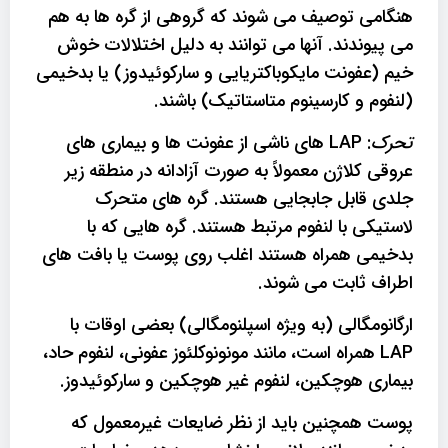
هنگامی توصیف می شوند که گروهی از گره ها به هم
می پیوندند. آنها می توانند به دلیل اختلالات خوش
خیم (عفونت مایکوباکتریایی و سارکوئیدوز) یا بدخیمی
(لنفوم و کارسینوم متاستاتیک) باشند.
تحرک
: LAP های ناشی از عفونت ها و بیماری های
عروقی کلاژن معمولاً به صورت آزادانه در منطقه زیر
جلدی قابل جابجایی هستند. گره های متحرک
لاستیکی با لنفوم مرتبط هستند. گره هایی که با
بدخیمی همراه هستند اغلب روی پوست یا بافت های
اطراف ثابت می شوند.
ارگانومگالی (به ویژه اسپلنومگالی) بعضی اوقات با
LAP همراه است، مانند مونونوکلئوز عفونی، لنفوم حاد،
بیماری هوچکین، لنفوم غیر هوچکین و سارکوئیدوز.
پوست همچنین باید از نظر ضایعات غیرمعمول که