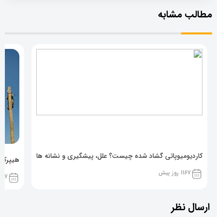
مطالب مشابه
کاردیومیوپاتی گشاد شده چیست؟ علل، پیشگیری و نشانه ها
هیپرکال
1167 روز پیش
1167 روز پ
ارسال نظر