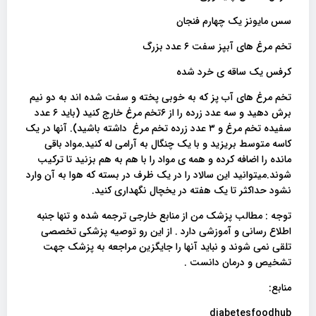
سس مایونز یک چهارم فنجان
تخم مرغ های آبپز سفت ۶ عدد بزرگ
کرفس یک ساقه ی خرد شده
تخم مرغ های آب پز که به خوبی پخته و سفت شده اند به دو نیم
برش دهید و سه عدد زرده را از ۶تخم مرغ خارج کنید (باید ۶ عدد
سفیده تخم مرغ و ۳ عدد زرده تخم مرغ داشته باشید). آنها در یک
کاسه متوسط بریزید و با یک چنگال به آرامی له کنید.مواد باقی
مانده را اضافه کرده و همه ی مواد را با هم به هم بزنید تا ترکیب
شوند.میتوانید این سالاد را در یک ظرف در بسته که هوا به آن وارد
نشود حداکثر تا یک هفته در یخچال نگهداری کنید.
توجه : مطالب پزشک من از منابع خارجی ترجمه شده و تنها جنبه
اطلاع رسانی و آموزشی دارد . از این رو توصیه پزشکی تخصصی
تلقی نمی شوند و نباید آنها را جایگزین مراجعه به پزشک جهت
تشخیص و درمان دانست .
منابع:
diabetesfoodhub