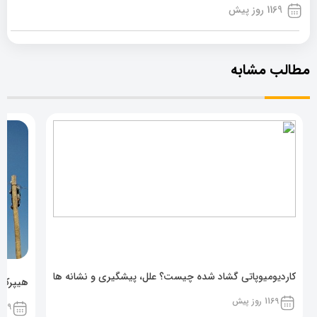
1169 روز پیش
مطالب مشابه
کاردیومیوپاتی گشاد شده چیست؟ علل، پیشگیری و نشانه ها
هیپرکال
1169 روز پیش
1169 روز پ