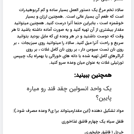
سالاد تخم مرغ یک دستور العمل بسیار ساده و کم کربوهیدرات
است که طعم آن بسیار عالی است. .همچنین ارزان و بسیار
خوشمزه است ، بنابراین حتما آنرا درست کنید. همچنین میتوانید
مقدار بیشتری از آن تهیه کنید و به صورت آماده داشته باشید تا هر
وقت که دوست داشتید و در هر وعده ای که مایل بودید بتوانید
سریع و راحت آنرا میل کنید. سالاد را میتوانید روی سبزیجات ، بر
روی نان تست سبوس دار ، بر روی نان کامل غلات ، بر روی
کراکرهای کامل تهیه شده با دانه های خوراکی یا بهمراه یک چیپس
تورتیلی غلات به عنوان میان وعده سرو کنید.
همچنین ببینید:
یک واحد انسولین چقد قند رو میاره
پایین؟
مواد تشکیل دهنده (این مقدارمیتواند برا ی۶ وعده مصرف شود.):
فلفل سیاه یک چهارم قاشق غذاخوری
خردل ۱ قاشق چایخوری