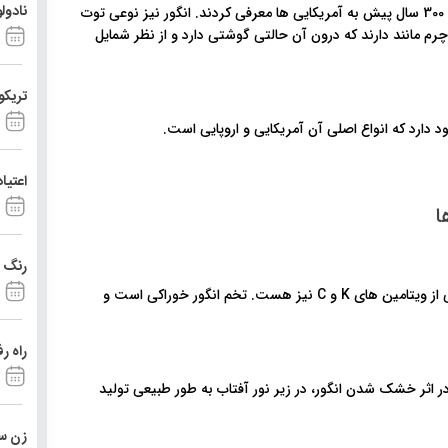
نادول
خاستگاه انگور اسپانیاست، و کاشفان اسپانیایی این میوه را حدود 300 سال پیش به آمریکایی ها معرفی کردند. انگور نیز نوعی توت
 مانند دارند که درون آن حالتی گوشتی دارد و از نظر شمایل
تریکو
اعتیا
ا
رنگ د
یک فنجان انگور حدود 100 کالری انرژی دارد و دارای مقادیر فراوانی از ویتامین های K و C نیز هست. تخم انگور خوراکی است و
راه ر
ر خشک شدن انگور، در زیر نور آفتاب به طور طبیعی تولید
زن ست