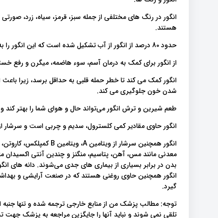
انگور در رنگ های مختلفی از جمله سبز، قرمز، سیاه، زرد، صورتی
هستند.
حدود 80 درصد از انگور از آب تشکیل شده است که این انگور را به میوه ای کم کالری تبدیل می کند.
از انگور برای کمک به درمان آسم، سوء هاضمه، میگرن و رفع خس
انگور کمک می کند تا خطر حمله قلبی به حداقل برسد، زیرا باعث
شدن خون جلوگیری می کند.
طعم شیرین و ترش انگور می‌تواند حال و هوای شما را بهتر کند
انگور حاوی مقادیر کمی کلسترول، سدیم و چربی است و سرشار از ویتامین
انگور همچنین سرشار از ویتام
معدنی مانند مس، آهن، پتاسیم، منگنز و چندین آنتی اکسیدان ما
بدن در برابر بسیاری از بیماری های جدی می‌شوند. دانه های انگو
انگور همچنین حاوی روغنی هستند که در صنعت آرایشی و بهداش
گیرد.
توجه: مطالب پزشک من از منابع خارجی ترجمه شده و تنها جنبه 
تلقی نمی شوند و نباید آنها را جایگزین مراجعه به پزشک جهت