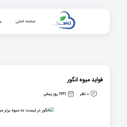
صفحه اصلی
م
فواید میوه انگور
0 نظر
1931 روز پیش