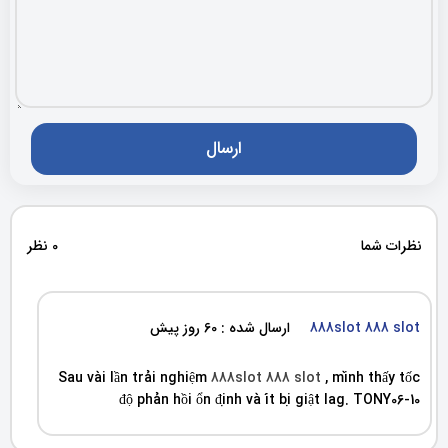
نظرات شما
0 نظر
888slot 888 slot
ارسال شده : 60 روز پیش
Sau vài lần trải nghiệm
888slot 888 slot
, mình thấy tốc
độ phản hồi ổn định và ít bị giật lag. TONY06-10