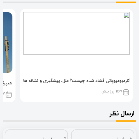
کاردیومیوپاتی گشاد شده چیست؟ علل، پیشگیری و نشانه ها
هیپرکال
1167 روز پیش
1167 روز پ
ارسال نظر