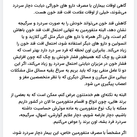
گاهی اوقات بیماران با مصرف دارو های خوراکی دیابت دچار سردرد
می‌شوند، خیلی از اوقات علامت افت قند خون هست.
کاهش قند خون می‌تواند خودش را به صورت سردرد و سرگیجه
نشان دهد، البته متفورمین به تنهایی احتمال افت قند خون باهاش
کم است، ولی اگر همراه با دارو‌‌ های دیگر مثل گلی کلازید و یا
انسولین و دارو های دیگر استفاده شود، احتمال افت قند خون را
زیاد می‌کند. بنابراین اون لحظه که فرد سر درد دارد بهتر است که
قندش رو چک کنه همینطور فشار خونش رو چک کنه چون افزایش
فشار خون در عزیزان دیابتی احتمال سردرد رو زیاد می‌کند، اگر این
دو تا عامل منفی بود که باید بریم به سراغ بقیه مسائل مثل مشکلات
بینایی مثل میگرن و مسائل دیگری که با نظر متخصصین مغز و
اعصاب پیگیری می شود.
البته یه نکته‌ای هم خدمتتون عرض کنم، ممکن است که به بعضی از
برند هایی، چون انواع و اقسام متفورمین ما الان در کشور داریم
ممکنه با یک نوع متفورمین به ماده موثرش حساسیت داشته
باشیم، دچار عارضه شویم، دچار علایم گوارشی، اسهال، سرگیجه،
سردرد فرد بشه، اون برند را عوض می‌کنیم.
اگر مشخصاً با مصرف متفورمین خاص، این بیمار دچار سردرد شود،