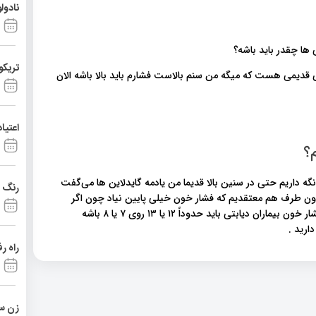
نادول
تریکو
ی قدیمی هست که میگه من سنم بالاست فشارم باید بالا باشه الان
اعتیا
م؟
 در دیابتی ها ، همه ی دیابتی ها فشار خون رو باید زیر ۱۴ رو ۹ نگه داریم حتی در سنین بالا قدیما من یادمه گایدلاین ها می‌گفت
رنگ د
قبول نداریم از اون طرف هم معتقدیم که فشار خون خیلی پایین نیاد چون اگر
فشار خون خیلی پایین بیاد خون به مغز خون نمی‌رسه بنابراین فشار خون بیماران دیابتی باید حدوداً ۱۲ یا ۱۳ روی ۷ یا ۸ باشه
راه ر
زن ست