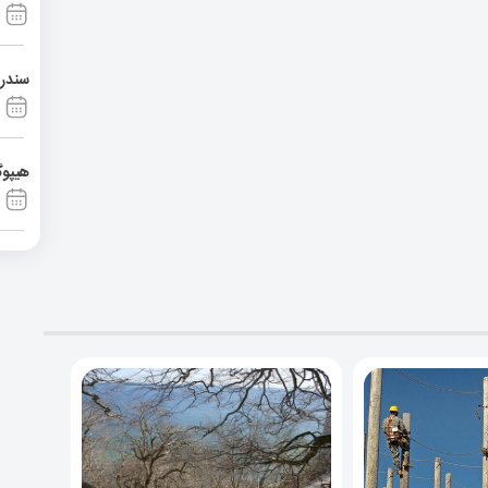
سندرم آشی
هیپوگ