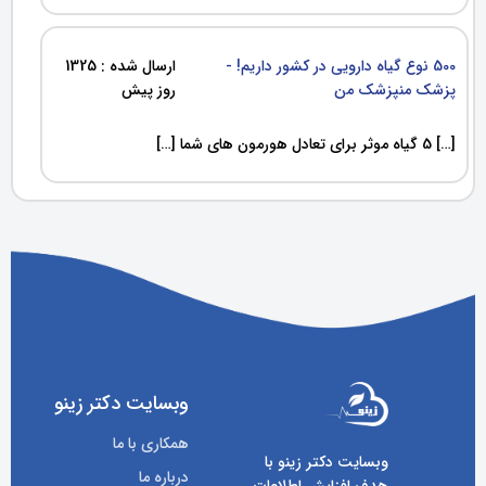
500 نوع گیاه دارویی در کشور داریم! -
ارسال شده : 1325
پزشک منپزشک من
روز پیش
[…] 5 گیاه موثر برای تعادل هورمون های شما […]
وبسایت دکتر زینو
همکاری با ما
وبسایت دکتر زینو با
درباره ما