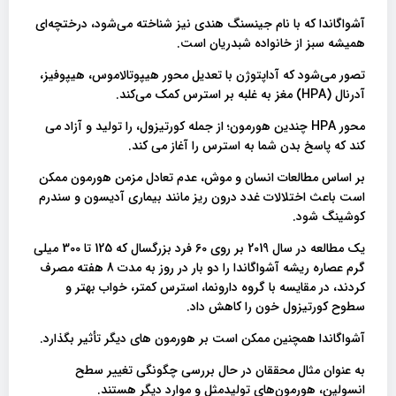
آشواگاندا که با نام‌ جینسنگ هندی نیز شناخته می‌شود، درختچه‌ای
همیشه سبز از خانواده شبدریان است.
تصور می‌شود که آداپتوژن با تعدیل محور هیپوتالاموس، هیپوفیز،
آدرنال (HPA) مغز به غلبه بر استرس کمک می‌کند.
محور HPA چندین هورمون؛ از جمله کورتیزول، را تولید و آزاد می
کند که پاسخ بدن شما به استرس را آغاز می کند.
بر اساس مطالعات انسان و موش، عدم تعادل مزمن هورمون ممکن
است باعث اختلالات غدد درون ریز مانند بیماری آدیسون و سندرم
کوشینگ شود.
یک مطالعه در سال 2019 بر روی 60 فرد بزرگسال که 125 تا 300 میلی
گرم عصاره ریشه آشواگاندا را دو بار در روز به مدت 8 هفته مصرف
کردند، در مقایسه با گروه دارونما، استرس کمتر، خواب بهتر و
سطوح کورتیزول خون را کاهش داد.
آشواگاندا همچنین ممکن است بر هورمون های دیگر تأثیر بگذارد.
به عنوان مثال محققان در حال بررسی چگونگی تغییر سطح
انسولین، هورمون‌های تولیدمثل و موارد دیگر هستند.