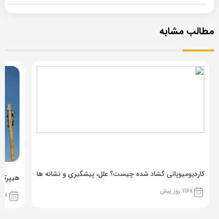
مطالب مشابه
کاردیومیوپاتی گشاد شده چیست؟ علل، پیشگیری و نشانه ها
هیپرکال
1168 روز پیش
1168 روز پ