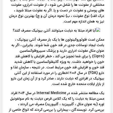
مختلفی از عفونت ها را شامل می شود ، از عفونت ادراری، عفونت
های پوستی و عفونت در دست و پا. اگر به عفونت مبتلا شوید ،
درک الف) نوع عفونت ، ب) نحوه درمان آن و ج) بهترین نوع درمان
نیز به همان اندازه مهم است.
ممکن است فلوئوروکینولون ها با یک بار مصرف آنتی بیوتیک ،
باعث ایجاد نوسانات جدی در قند خون شما شوند. بنابراین ، اگر به
عنوان مثال عفونت ادراری دارید و پزشک سیپروفلوکساسین
(Cipro) را برای شما تجویز می کند ، خطر افزایش یا کاهش قند
خون را خواهید داشت. به ویژه گاتیفلوکساسین با کاهش شدید
قند خون و افزایش قند خون مرتبط است. در نتیجه ، سازمان غذا و
دارو (FDA) در سال ۲۰۰۶ اخطاری را در مورد استفاده از این آنتی
بیوتیک در افرادی که دیابت دارند ، صادر کرد و از آن زمان این دارو
از بازار ایالات متحده خارج شده است.
یک مطالعه منتشر شده در Internal Medicine در سال ۲۰۱۴ افراد
مسن مبتلا به دیابت را که یک کلاس قرص دیابت به نام سولفونیل
اوره (به عنوان مثال ، گلیپیزید ، گلیبورید) مصرف می کردند ،
بررسی کرد. نویسندگان ، بیمارانی را بررسی کردند که انواع خاصی از