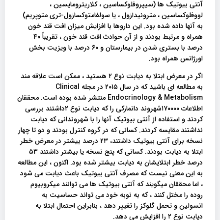
آنتی بیوتیک ها (سیپروفلوکساسین ، کلاریترومایسین ،
لووفلوکساسین ، مترونیدازول ، یا سولفامتوکسازول-تری متوپریم)
به آنها داده شده بود. این داروها با افزایش میزان افت قند خون
همراه و مرتبط بودند و از آن حوادث افت قند خون ، تقریباً ۴۰
درصد با بستری شدن در بیمارستان و ۶۰ درصد با ویزیت بخش
اورژانس همراه بود.
اگر در معرض ابتلا به دیابت نوع ۲ هستید ، ممکن است علاقه مند
به مطالعه ای باشید که در سال ۲۰۱۵ در مجله Clinical
Endocrinology & Metabolism منتشر شده بوده است. محققان
اطلاعات ۱۷۰۰۰۰شهروند دانمارکی را که دیابت نوع ۲داشتند بررسی
کردند و استفاده از آنتی بیوتیک آنها را با شهروندانی که دیابت
نداشتند مقایسه کردند. کسانی که در گروه کنترل بودند و دو تا چهار
نسخه برای آنتی بیوتیک داشتند، ۲۳ درصد بیشتر در معرض خطر
ابتلا به دیابت بودند. کسانی که پنج نسخه یا بیشتر داشتند ۵۳
درصد خطر ابتلایشان به دیابت بیشتر شده بود. اکنون ، این مطالعه
به این معنی نیست که مصرف آنتی بیوتیک باعث دیابت می شود
، اما محققان میگویند که آنتی بیوتیک ها می توانند میکروبیوم
روده را مختل کنند ، که به نوبه خود می تواند حساسیت به
انسولین و تحمل گلوکز را تغییر دهد ، بنابراین احتمال ابتلا به
دیابت نوع ۲ را افزایش می دهد.