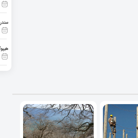
سندرم آشی
هیپوگ