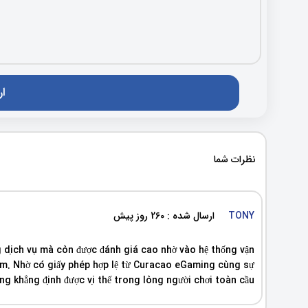
نظرات شما
TONY
ارسال شده : 260 روز پیش
g dịch vụ mà còn được đánh giá cao nhờ vào hệ thống vận
năm. Nhờ có giấy phép hợp lệ từ Curacao eGaming cùng sự
 khẳng định được vị thế trong lòng người chơi toàn cầu.