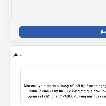
0 نظر
Nhà cái uy tín
slot365
không chỉ nổi bật ở sự đa dạn
hành ổn định và uy tín được xây dựng qua nhiều 
giám sát chặt chẽ từ PAGCOR, trang này ngày càng