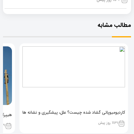
مطالب مشابه
کاردیومیوپاتی گشاد شده چیست؟ علل، پیشگیری و نشانه ها
هیپرکال
1169 روز پیش
1169 روز پ