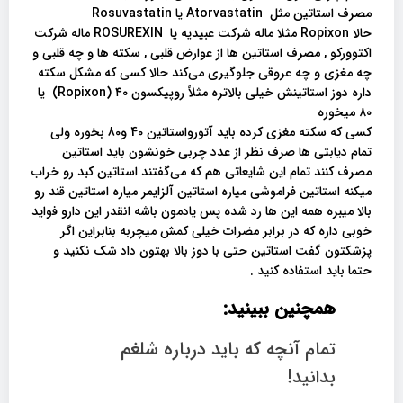
مصرف استاتین مثل Atorvastatin یا Rosuvastatin
حالا Ropixon مثلا ماله شرکت عبیدیه یا ROSUREXIN ماله شرکت
اکتوورکو , مصرف استاتین ها از عوارض قلبی , سکته ها و چه قلبی و
چه مغزی و چه عروقی جلوگیری می‌کند حالا کسی که مشکل سکته
داره دوز استاتینش خیلی بالاتره مثلاً روپیکسون Ropixon) ۴۰) یا
۸۰ میخوره
کسی که سکته مغزی کرده باید آتورواستاتین 40 و80 بخوره ولی
تمام دیابتی ها صرف نظر از عدد چربی خونشون باید استاتین
مصرف کنند تمام این شایعاتی هم که می‌گفتند استاتین کبد رو خراب
میکنه استاتین فراموشی میاره استاتین آلزایمر میاره استاتین قند رو
بالا میبره همه این ها رد شده پس یادمون باشه انقدر این دارو فواید
خوبی داره که در برابر مضرات خیلی کمش میچربه بنابراین اگر
پزشکتون گفت استاتین حتی با دوز بالا بهتون داد شک نکنید و
حتما باید استفاده کنید .
همچنین ببینید:
تمام آنچه که باید درباره شلغم
بدانید!