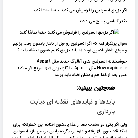
اگر تزریق انسولین را فراموش می کنید حتما تماشا کنید
دکتر کلباسی پاسخ می دهند :
سوال پرتکرار اینه که اگر انسولین رو قبل از ناهار یادمون رفت بزنیم
و موقع ناهار یادمون اومد ایا باید تزریق کنیم همون لحظه یا نه ؟
خوشبختانه انسولین های آنالوگ جدید مثل Aspart
یا یا Novorapid مثل Apidra یا گلولیزین اینها سریع اثر میکنه
حتی بعد از غذا هم یادشان افتاد باید بزنند
همچنین ببینید:
بایدها و نبایدهای تغذیه ای دیابت
بارداری
ولی اگر یکی دو ساعت بعد از غذا یادشون افتاده این خطرناکه برای
اینکه قند خون بالا رفته و داره برمیگرده پایین مریض تازه انسولین
میزنه و افت قند شدید پیدا میکنه پس اگر قبل از غذا یادتون رفت و